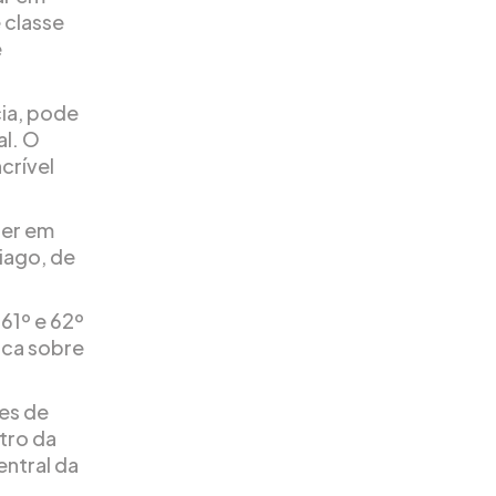
 classe
e
ia, pode
al. O
crível
her em
iago, de
61º e 62º
ica sobre
es de
tro da
entral da