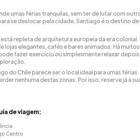
nde umas férias tranquilas, sem ter de lutar com outr
para se deslocar pela cidade, Santiago é o destino de 
está repleta de arquitetura europeia da era colonial.
de lojas elegantes, cafés e bares animados. Há muito
pode fazer exercício ou simplesmente relaxar depois
xploração.
go do Chile parece ser o local ideal para umas férias,
erder nenhuma destas zonas. Por isso, reserve já a su
uia de viagem:
ência
go Centro