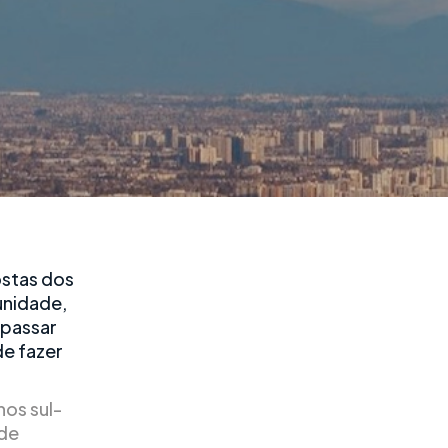
ostas dos
unidade,
 passar
de fazer
hos sul-
 de