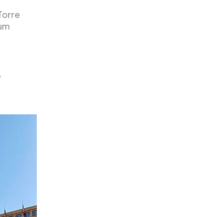
Torre
 um
o