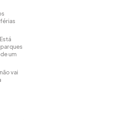
os
férias
 Está
s parques
 de um
 não vai
a