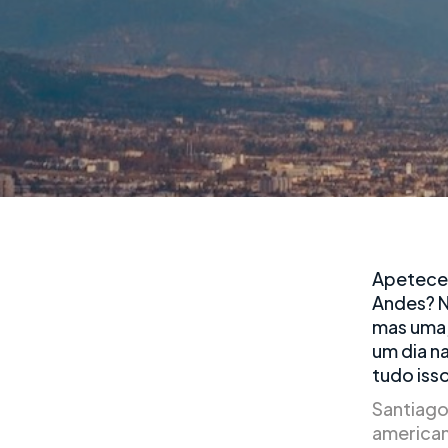
Apetece-
Andes? N
mas uma,
um dia n
tudo iss
Santiago 
american