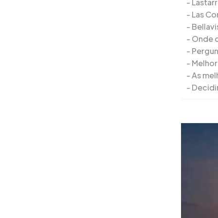
Lastarr
Las Co
Bellavi
Onde o
Pergun
Melhor 
As mel
Decidi