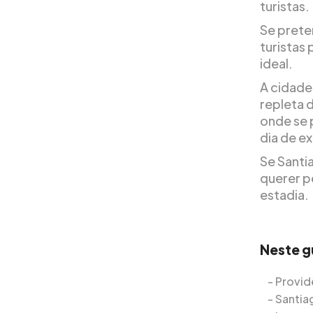
turistas.
Se prete
turistas 
ideal.
A cidade 
repleta 
onde se 
dia de e
Se Santia
querer p
estadia.
Neste g
Provid
Santia