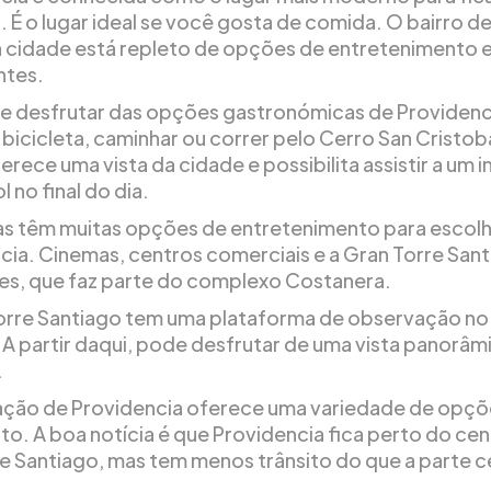
 É o lugar ideal se você gosta de comida. O bairro de
 cidade está repleto de opções de entretenimento 
ntes.
e desfrutar das opções gastronómicas de Providenc
 bicicleta, caminhar ou correr pelo Cerro San Cristob
rece uma vista da cidade e possibilita assistir a um in
l no final do dia.
ias têm muitas opções de entretenimento para escol
cia. Cinemas, centros comerciais e a Gran Torre Sant
es, que faz parte do complexo Costanera.
orre Santiago tem uma plataforma de observação no 
 A partir daqui, pode desfrutar de uma vista panorâm
.
zação de Providencia oferece uma variedade de opçõ
to. A boa notícia é que Providencia fica perto do cen
e Santiago, mas tem menos trânsito do que a parte c