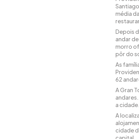
Santiago.
média da
restaura
Depois d
andar de
morro ofe
pôr do so
As famíl
Providen
62 andar
A Gran T
andares.
a cidade
A locali
alojamen
cidade d
capital.