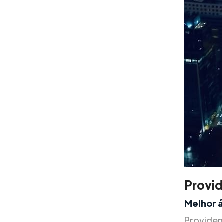
Provi
Melhor 
Providen