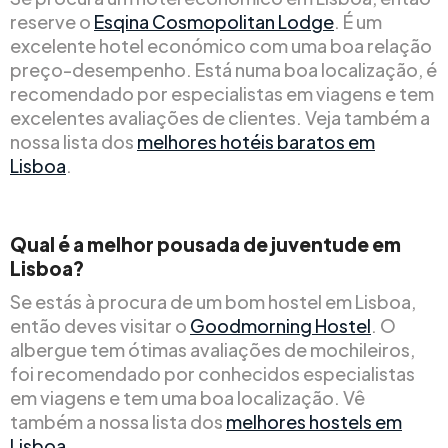
reserve o
Esqina Cosmopolitan Lodge
. É um
excelente hotel económico com uma boa relação
preço-desempenho. Está numa boa localização, é
recomendado por especialistas em viagens e tem
excelentes avaliações de clientes. Veja também a
nossa lista dos
melhores hotéis baratos em
Lisboa
.
Qual é a melhor pousada de juventude em
Lisboa?
Se estás à procura de um bom hostel em Lisboa,
então deves visitar o
Goodmorning Hostel
. O
albergue tem ótimas avaliações de mochileiros,
foi recomendado por conhecidos especialistas
em viagens e tem uma boa localização. Vê
também a nossa lista dos
melhores hostels em
Lisboa
.