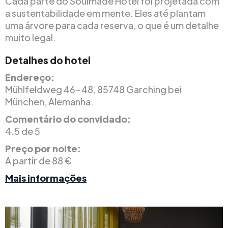
Cada parte do Soulmade Hotel foi projetada com
a sustentabilidade em mente. Eles até plantam
uma árvore para cada reserva, o que é um detalhe
muito legal.
Detalhes do hotel
Endereço:
Mühlfeldweg 46-48, 85748 Garching bei
München, Alemanha.
Comentário do convidado:
4.5 de 5
Preço por noite:
A partir de 88 €
Mais informações