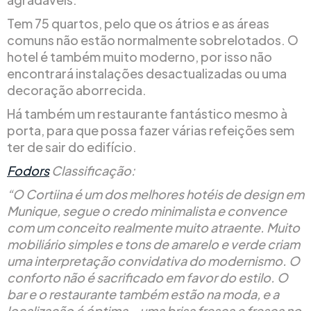
Tem 75 quartos, pelo que os átrios e as áreas
comuns não estão normalmente sobrelotados. O
hotel é também muito moderno, por isso não
encontrará instalações desactualizadas ou uma
decoração aborrecida.
Há também um restaurante fantástico mesmo à
porta, para que possa fazer várias refeições sem
ter de sair do edifício.
Fodors
Classificação:
“O Cortiina é um dos melhores hotéis de design em
Munique, segue o credo minimalista e convence
com um conceito realmente muito atraente. Muito
mobiliário simples e tons de amarelo e verde criam
uma interpretação convidativa do modernismo. O
conforto não é sacrificado em favor do estilo. O
bar e o restaurante também estão na moda, e a
localização é óptima – uma brisa fresca e fresca no