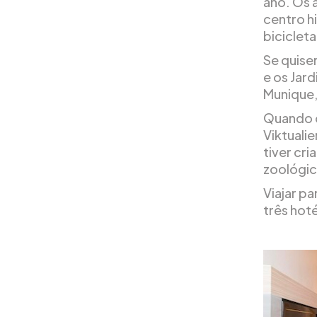
ano. Os 
centro h
biciclet
Se quiser
e os Jar
Munique,
Quando o
Viktuali
tiver cri
zoológic
Viajar p
três hot