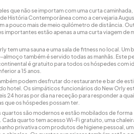
.
eles que não se importam com uma curta caminhada, 
o de História Contemporânea como a cervejaria Augus
am a pouco mais de meio quilómetro de distância. Ou
s importantes estão apenas a uma curta viagem de 
ly tem uma sauna e uma sala de fitness no local. Um 
-almoço também é servido todas as manhãs. Este 
ontinental é gratuito para todos os hóspedes com i
inferior a 15 anos.
ambém podem desfrutar do restaurante e bar de esti
 do hotel. Os simpáticos funcionários do New Orly es
eis 24 horas por dia na receção para responder a qua
s que os hóspedes possam ter.
 quartos são modernos e estão mobilados de forma
. Cada quarto tem acesso Wi-Fi gratuito, uma chaleir
banho privativa com produtos de higiene pessoal, u