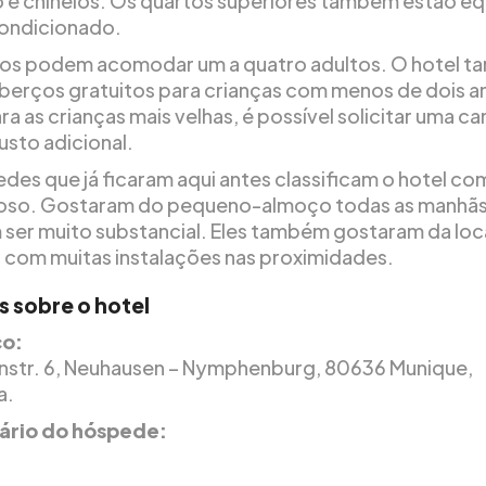
 e chinelos. Os quartos superiores também estão e
ondicionado.
os podem acomodar um a quatro adultos. O hotel 
berços gratuitos para crianças com menos de dois a
ra as crianças mais velhas, é possível solicitar uma c
usto adicional.
des que já ficaram aqui antes classificam o hotel c
oso. Gostaram do pequeno-almoço todas as manhãs
 ser muito substancial. Eles também gostaram da loc
, com muitas instalações nas proximidades.
s sobre o hotel
o:
nstr. 6, Neuhausen – Nymphenburg, 80636 Munique,
a.
rio do hóspede: