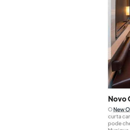
Novo 
O
New O
curta ca
pode che