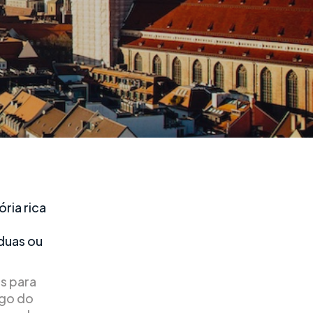
ria rica
 duas ou
s para
ngo do