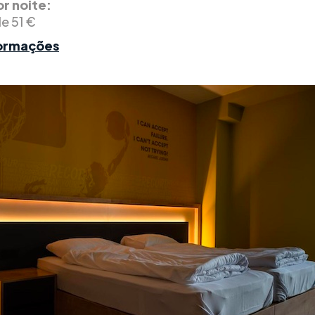
r noite:
de 51 €
formações