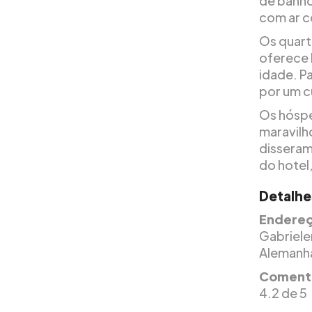
de banho
com ar c
Os quart
oferece 
idade. Pa
por um c
Os hóspe
maravilh
disseram
do hotel
Detalhe
Endereç
Gabriele
Alemanh
Comentá
4.2 de 5