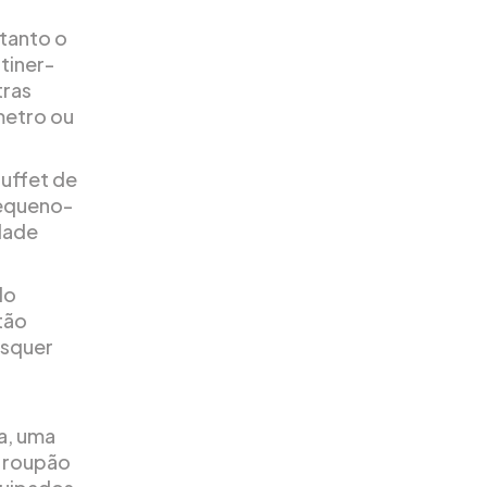
tanto o
tiner-
tras
metro ou
buffet de
pequeno-
dade
lo
tão
isquer
a, uma
m roupão