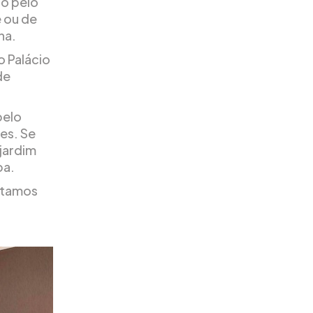
io pelo
 ou de
ha.
o Palácio
de
pelo
es. Se
 jardim
pa.
entamos