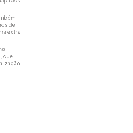
quipados
também
nos de
ama extra
omo
, que
alização