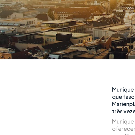
Munique 
que fasc
Marienpl
três veze
Munique 
oferecer