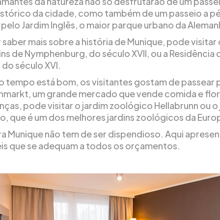
amantes da natureza não só desfrutarão de um passe
istórico da cidade, como também de um passeio a pé
a pelo Jardim Inglês, o maior parque urbano da Aleman
 saber mais sobre a história de Munique, pode visitar 
dins de Nymphenburg, do século XVII, ou a Residência 
 do século XVI.
 tempo está bom, os visitantes gostam de passear 
enmarkt, um grande mercado que vende comida e flor
anças, pode visitar o jardim zoológico Hellabrunn ou o
o, que é um dos melhores jardins zoológicos da Euro
ara Munique não tem de ser dispendioso. Aqui apres
éis que se adequam a todos os orçamentos.