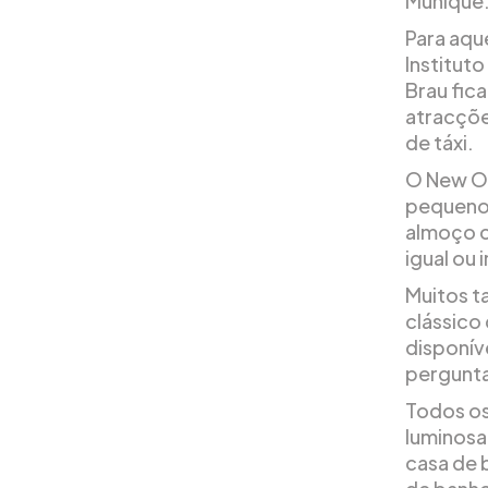
Munique
Para aqu
Institut
Brau fic
atracçõe
de táxi.
O New Or
pequeno
almoço c
igual ou 
Muitos t
clássico
disponív
pergunta
Todos os
luminosa
casa de 