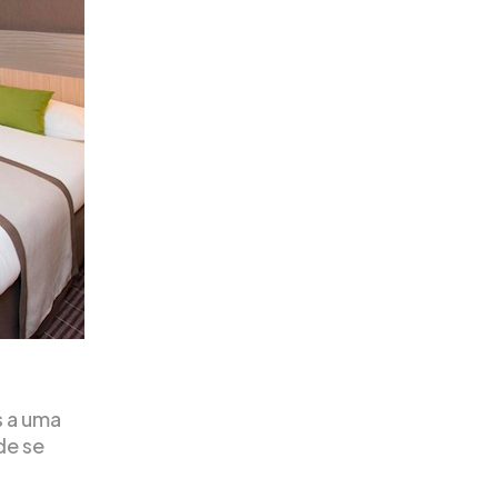
s a uma
de se