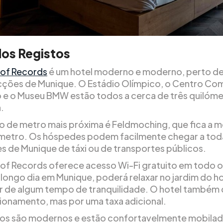
dos Registos
of Records
é um hotel moderno e moderno, perto de
cções de Munique. O Estádio Olímpico, o Centro Com
 e o Museu BMW estão todos a cerca de três quilóme
.
o de metro mais próxima é Feldmoching, que fica a 
metro. Os hóspedes podem facilmente chegar a tod
s de Munique de táxi ou de transportes públicos.
of Records oferece acesso Wi-Fi gratuito em todo o
longo dia em Munique, poderá relaxar no jardim do ho
r de algum tempo de tranquilidade. O hotel também
ionamento, mas por uma taxa adicional.
os são modernos e estão confortavelmente mobila