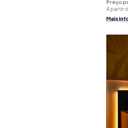
Preço po
A partir 
Mais in