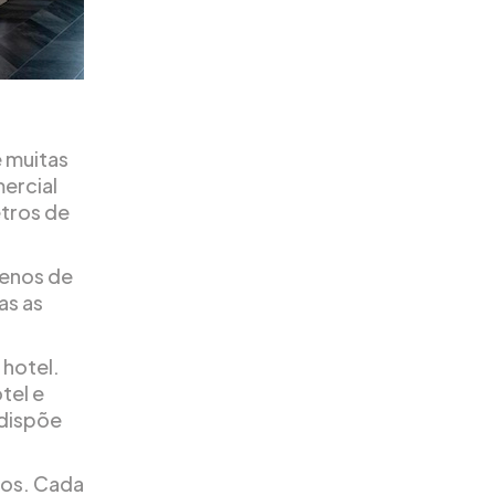
 muitas
ercial
tros de
menos de
as as
 hotel.
tel e
 dispõe
dos. Cada