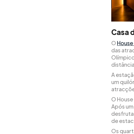
Casa 
O
House 
das atra
Olímpico
distância
A estaçã
um quiló
atracçõe
O House 
Após um 
desfruta
de estac
Os quart