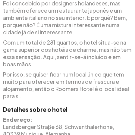
Foi concebido por designers holandeses, mas
também oferece um restaurante japonês e um
ambiente italiano no seu interior. E porquê? Bem,
porque não? É uma mistura interessante numa
cidade já de si interessante.
Com um total de 281 quartos, o hotel situa-se na
gama superior dos hotéis de charme, mas não tem
essa sensação. Aqui, sentir-se-á incluído e em
boas mãos.
Por isso, se quiser ficar num local único que tem
muito para oferecer em termos de frescura e
alojamento, então o Roomers Hotel é o local ideal
para si.
Detalhes sobre o hotel
Endereço:
Landsberger Straße 68, Schwanthalerhöhe,
80339 Munique, Alemanha.