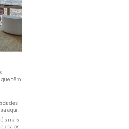
s
s que têm
cidades
sa aqui.
éis mais
ocupa os