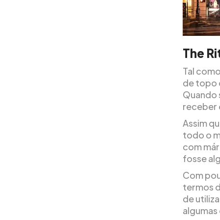
The Ri
Tal como
de topo 
Quando 
receber o
Assim qu
todo o m
com márm
fosse al
Com pouc
termos d
de utili
algumas 