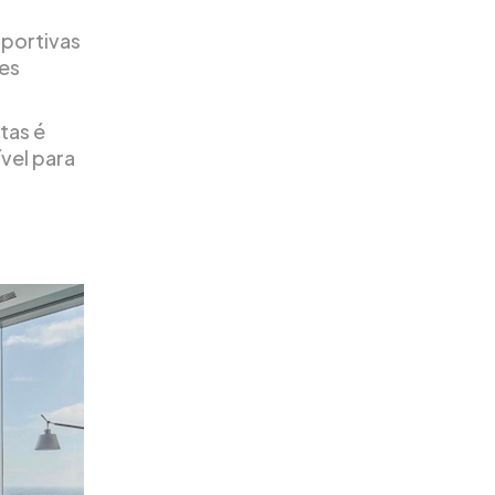
sportivas
tes
tas é
ível para