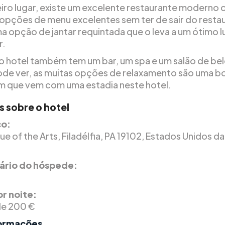
iro lugar, existe um excelente restaurante moderno
opções de menu excelentes sem ter de sair do resta
ma opção de jantar requintada que o leva a um ótimo l
r.
o hotel também tem um bar, um spa e um salão de bel
e ver, as muitas opções de relaxamento são uma b
 que vem com uma estadia neste hotel.
s sobre o hotel
o:
e of the Arts, Filadélfia, PA 19102, Estados Unidos da
.
rio do hóspede:
r noite:
 de 200 €
formações