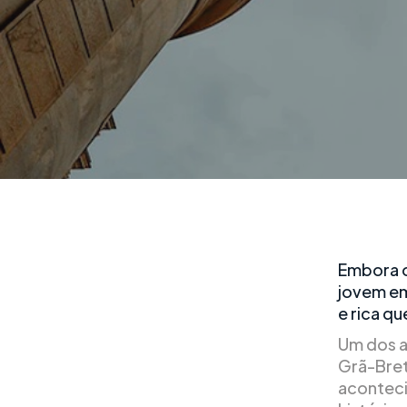
Embora o
jovem em
e rica q
Um dos a
Grã-Bret
aconteci