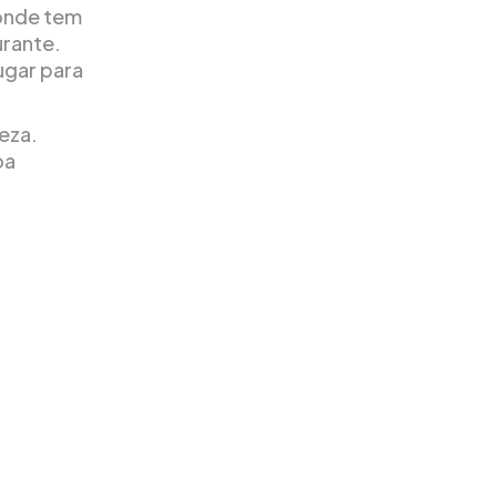
 onde tem
urante.
ugar para
eza.
oa