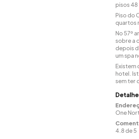
pisos 48
Piso do 
quartos 
No 57º an
sobre a c
depois d
um spa n
Existem 
hotel. I
sem ter d
Detalhe
Endereç
One North
Comentá
4.8 de 5