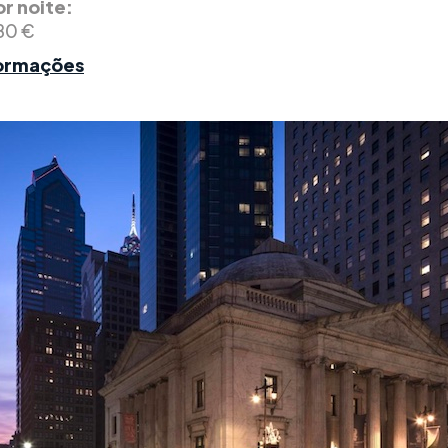
r noite:
80 €
formações