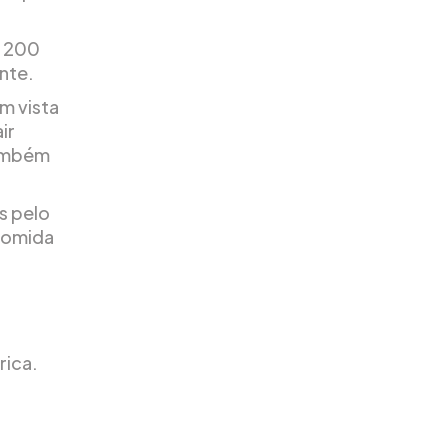
e 200
nte.
om vista
ir
também
s pelo
 comida
rica.