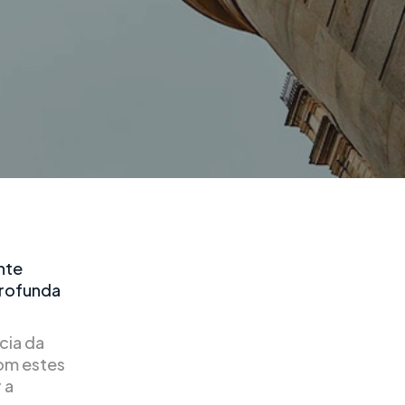
nte
profunda
cia da
om estes
 a