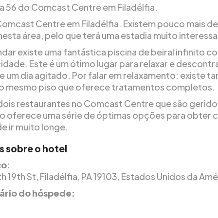
 a 56 do Comcast Centre em Filadélfia.
Comcast Centre em Filadélfia. Existem pouco mais d
nesta área, pelo que terá uma estadia muito interessa
dar existe uma fantástica piscina de beiral infinito c
idade. Este é um ótimo lugar para relaxar e descontra
e um dia agitado. Por falar em relaxamento: existe 
o mesmo piso que oferece tratamentos completos.
dois restaurantes no Comcast Centre que são gerido
sto oferece uma série de óptimas opções para obter
e ir muito longe.
s sobre o hotel
o:
 19th St, Filadélfia, PA 19103, Estados Unidos da Amé
rio do hóspede: