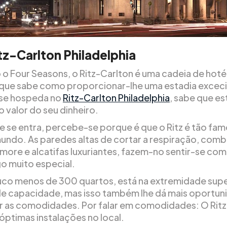
tz-Carlton Philadelphia
 o Four Seasons, o Ritz-Carlton é uma cadeia de hotéi
que sabe como proporcionar-lhe uma estadia exceci
se hospeda no
Ritz-Carlton Philadelphia
, sabe que es
 valor do seu dinheiro.
e se entra, percebe-se porque é que o Ritz é tão fa
undo. As paredes altas de cortar a respiração, com
ore e alcatifas luxuriantes, fazem-no sentir-se com
go muito especial.
o menos de 300 quartos, está na extremidade supe
e capacidade, mas isso também lhe dá mais oportun
zar as comodidades. Por falar em comodidades: O Rit
óptimas instalações no local.