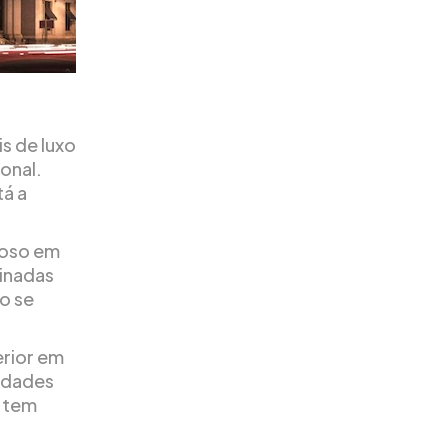
s de luxo
onal.
tá a
moso em
binadas
o se
rior em
idades
z tem