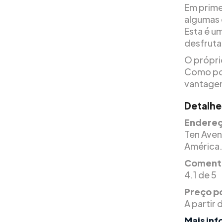
Em prime
algumas 
Esta é u
desfruta
O própri
Como pod
vantagem
Detalhe
Endereç
Ten Avenu
América
Comentá
4.1 de 5
Preço po
A partir
Mais in