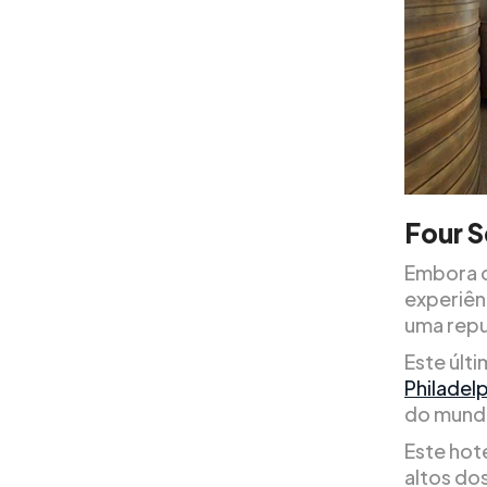
Four S
Embora o
experiên
uma repu
Este últ
Philadel
do mundo
Este hote
altos do