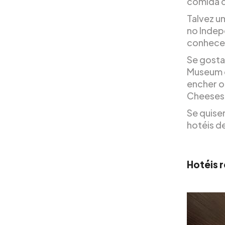
comida d
Talvez u
no Indep
conhecer
Se gosta 
Museum o
encher o
Cheeses
Se quiser
hotéis d
Hotéis