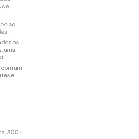
s de
upo ao
des.
odos os
s, uma
st.
ar com um
ates e
ica, 800-