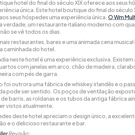
tique hotel do final do século XIX oferece aos seus 
iência única. Este hotel boutique do final do século 
aos seus hóspedes uma experiência única.
O Wm Mulh
na verdade, um restaurante italiano moderno com qua
 não se vê todos os dias.
mais restaurantes, bares e uma animada cena musical 
a caminhada do hotel.
dia neste hotel é uma experiência exclusiva. Existem
uartos com janelas em arco, chão de madeira, clarabó
eira com pés de garra.
io foi outrora uma fábrica de whiskey irlandês e o pa
nda pode ser sentido. Os poços de ventilação exposto
de barris, as roldanas e os tubos da antiga fábrica ai
r vistos atualmente.
des deste hotel apreciam o design único, a excelen
ão e o delicioso restaurante e bar.
ler
Revisão: