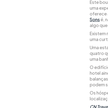
Este bou
uma exper
oferece 
Sons
é, 
algo que
Existem 
uma curt
Uma esta
quatro q
uma banh
O edifíc
hotel ai
balanças 
podem se
Os hóspe
localizaç
CN Travel