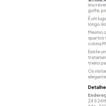
inscreve
golfe, p
É um lug
longo do
Mesmo os
quartos 
coluna M
Existe u
tratament
treino p
Os visit
elegante
Detalhe
Endereç
24 S 24t