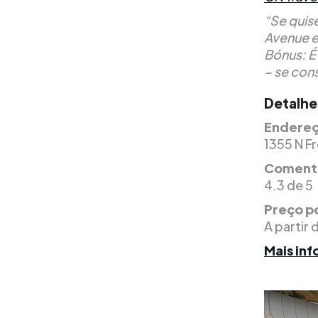
“Se quis
Avenue e 
Bónus: É
– se cons
Detalhe
Endereç
1355 N Fr
Comentá
4.3 de 5
Preço po
A partir 
Mais in