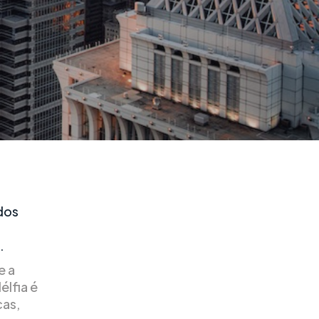
 dos
.
e a
élfia é
cas,