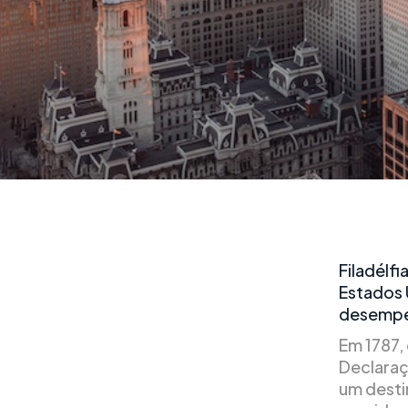
Filadélfi
Estados 
desempen
Em 1787,
Declaraç
um desti