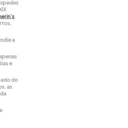
hóspedes
XIX
erin’s
rtos,
indie a
 apenas
ias e
ssado do
s, as
nda
te