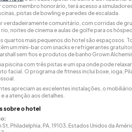
r como membro honorário, terá acesso a simuladore
iscinas, pistas de bowling e paredes de escalada.
ar verdadeiramente comunitário, com corridas de gr
 rio, noites de cinema e aulas de golfe para os hóspe
 quartos mais pequenos do hotel são espaçosos. T
têm um mini-bar com snacks e refrigerantes gratuito
arshall sem fios e produtos de banho Grown Alchemi
ma piscina com três pistas e um spa onde pode relax
o facial. O programa de fitness inclui boxe, ioga, Pil
essoal.
antes apreciam as excelentes instalações, o mobiliário
 e a atenção aos detalhes.
s sobre o hotel
o:
h St, Philadelphia, PA, 19103, Estados Unidos da Amér