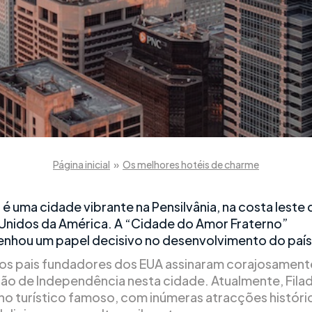
Página inicial
»
Os melhores hotéis de charme
a é uma cidade vibrante na Pensilvânia, na costa leste
Unidos da América. A “Cidade do Amor Fraterno”
hou um papel decisivo no desenvolvimento do país
 os pais fundadores dos EUA assinaram corajosament
ão de Independência nesta cidade. Atualmente, Filad
no turístico famoso, com inúmeras atracções históri