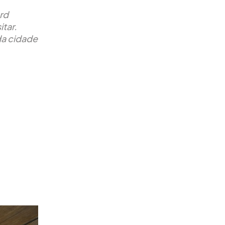
rd
itar.
da cidade