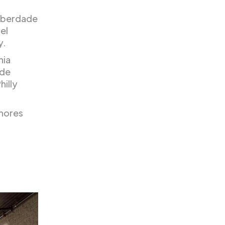
Liberdade
el
y.
hia
 de
illy
lhores