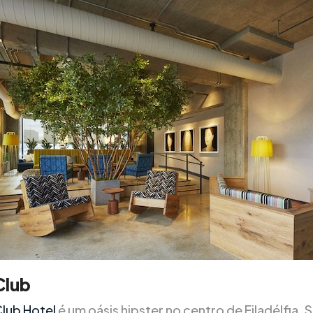
 Club
Club Hotel
é um oásis hipster no centro de Filadélfia. 