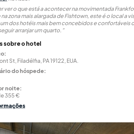
er ver o que está a acontecer na movimentada Frankfo
na zona mais alargada de Fishtown, este é o local a vis
 um dos hotéis mais bem concebidos e confortáveis 
eguir arranjar um quarto.”
s sobre o hotel
o:
ont St, Filadélfia, PA 19122, EUA.
rio do hóspede:
r noite:
de 355 €
formações