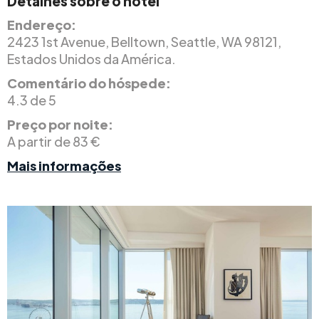
Detalhes sobre o hotel
Endereço:
2423 1st Avenue, Belltown, Seattle, WA 98121,
Estados Unidos da América.
Comentário do hóspede:
4.3 de 5
Preço por noite:
A partir de 83 €
Mais informações