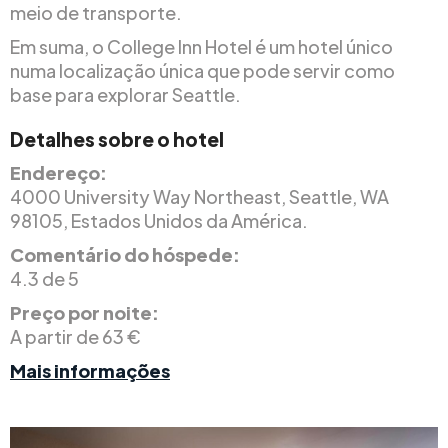
meio de transporte.
Em suma, o College Inn Hotel é um hotel único
numa localização única que pode servir como
base para explorar Seattle.
Detalhes sobre o hotel
Endereço:
4000 University Way Northeast, Seattle, WA
98105, Estados Unidos da América.
Comentário do hóspede:
4.3 de 5
Preço por noite:
A partir de 63 €
Mais informações