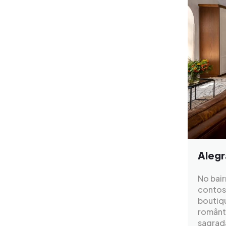
Alegr
No bair
contos
boutiq
românti
sagrada