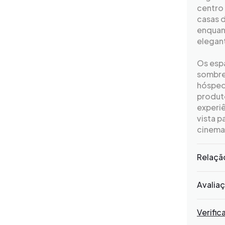
centro 
casas 
enquant
elegant
Os esp
sombrea
hósped
produt
experiê
vista p
cinema
Relaçã
Avalia
Verific