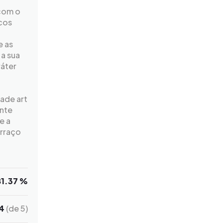
 com o
cos
e as
a sua
ráter
dade art
nte
e a
erraço
81.37 %
4
(de 5)