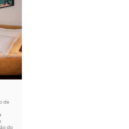
ro de
a
s
ção do