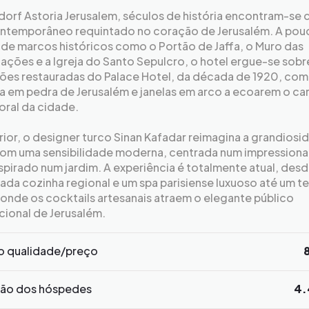
dorf Astoria Jerusalem, séculos de história encontram-se
ontemporâneo requintado no coração de Jerusalém. A pou
de marcos históricos como o Portão de Jaffa, o Muro das
ções e a Igreja do Santo Sepulcro, o hotel ergue-se sobr
ões restauradas do Palace Hotel, da década de 1920, com 
a em pedra de Jerusalém e janelas em arco a ecoarem o ca
oral da cidade.
rior, o designer turco Sinan Kafadar reimagina a grandiosi
om uma sensibilidade moderna, centrada num impressiona
nspirado num jardim. A experiência é totalmente atual, desd
ada cozinha regional e um spa parisiense luxuoso até um t
onde os cocktails artesanais atraem o elegante público
cional de Jerusalém.
o qualidade/preço
ção dos hóspedes
4.