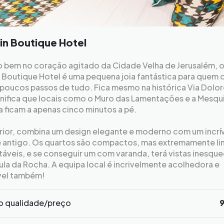
in Boutique Hotel
o bem no coração agitado da Cidade Velha de Jerusalém, 
 Boutique Hotel é uma pequena joia fantástica para quem 
 poucos passos de tudo. Fica mesmo na histórica Via Dolor
gnifica que locais como o Muro das Lamentações e a Mesqu
 ficam a apenas cinco minutos a pé.
erior, combina um design elegante e moderno com um incrí
 antigo. Os quartos são compactos, mas extremamente li
áveis, e se conseguir um com varanda, terá vistas inesque
la da Rocha. A equipa local é incrivelmente acolhedora e
vel também!
o qualidade/preço