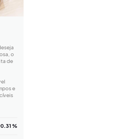
o
deseja
osa, o
ita de
vel
mpos e
cíveis
90.31 %