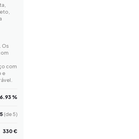
ta,
eto,
a
. Os
 com
raço com
o e
ável.
6.93 %
5
(de 5)
330 €