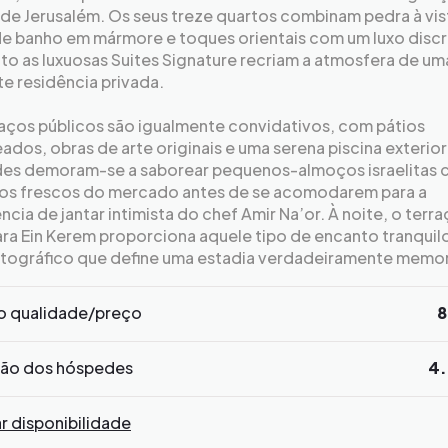
de Jerusalém. Os seus treze quartos combinam pedra à vis
de banho em mármore e toques orientais com um luxo discr
o as luxuosas Suites Signature recriam a atmosfera de um
e residência privada.
aços públicos são igualmente convidativos, com pátios
dos, obras de arte originais e uma serena piscina exterior
es demoram-se a saborear pequenos-almoços israelitas
os frescos do mercado antes de se acomodarem para a
ncia de jantar intimista do chef Amir Na’or. À noite, o ter
ara Ein Kerem proporciona aquele tipo de encanto tranquil
tográfico que define uma estadia verdadeiramente memor
o qualidade/preço
8
ção dos hóspedes
4.
ar disponibilidade