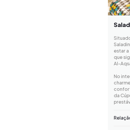
Salad
Situad
Saladin
estar a
que si
Al-Aqsa
No int
charme
confort
da Cúpu
prestá
Relaçã