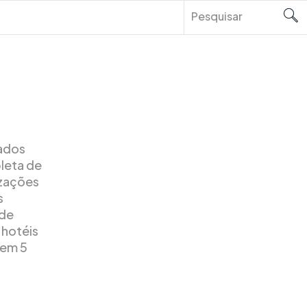
ados
leta de
izações
s
 de
 hotéis
 em 5