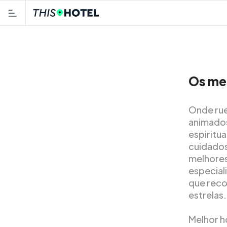
Os mel
Onde rue
animados
espiritua
cuidado
melhore
especial
que reco
estrelas.
Melhor h