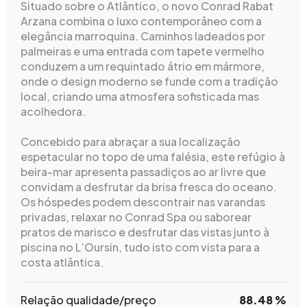
Situado sobre o Atlântico, o novo Conrad Rabat
Arzana combina o luxo contemporâneo com a
elegância marroquina. Caminhos ladeados por
palmeiras e uma entrada com tapete vermelho
conduzem a um requintado átrio em mármore,
onde o design moderno se funde com a tradição
local, criando uma atmosfera sofisticada mas
acolhedora.
Concebido para abraçar a sua localização
espetacular no topo de uma falésia, este refúgio à
beira-mar apresenta passadiços ao ar livre que
convidam a desfrutar da brisa fresca do oceano.
Os hóspedes podem descontrair nas varandas
privadas, relaxar no Conrad Spa ou saborear
pratos de marisco e desfrutar das vistas junto à
piscina no L’Oursin, tudo isto com vista para a
costa atlântica.
Relação qualidade/preço
88.48 %