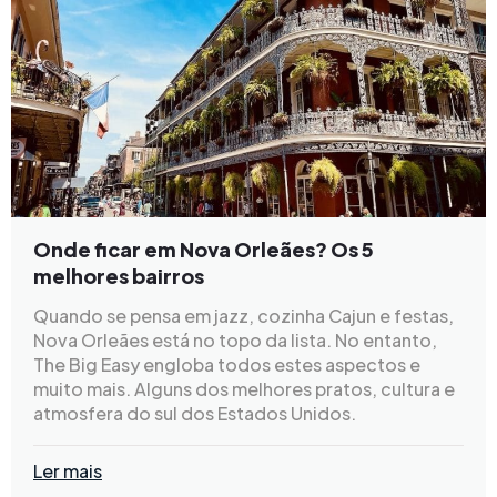
Onde ficar em Nova Orleães? Os 5
melhores bairros
Quando se pensa em jazz, cozinha Cajun e festas,
Nova Orleães está no topo da lista. No entanto,
The Big Easy engloba todos estes aspectos e
muito mais. Alguns dos melhores pratos, cultura e
atmosfera do sul dos Estados Unidos.
Ler mais