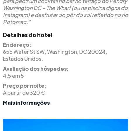
para pedir um cocktail no bar no terraço do Pendry
Washington DC – The Wharf (ou na piscina digna do
Instagram) e desfrutar do pôr do sol refletido no rio
Potomac.”
Detalhes do hotel
Endereço:
655 Water St SW, Washington, DC 20024,
Estados Unidos.
Avaliação dos hóspedes:
4,5 em 5
Preço por noite:
A partir de 320 €
Mais informações