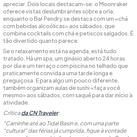
apreciar. Dois locais destacam-se: o Moonraker
oferece vistas deslumbrantes sobre a orla,
enquanto o Bar Pendry se destaca com um «chá
com bebidas alcoólicas» aos sábados, que
combina cocktails com chá e petiscos salgados. É
tão divertido quanto parece.
Se o relaxamento está na agenda, está tudo
tratado. Há um spa, um ginásio aberto 24 horas
por dia e um terraço com piscina no telhado que
praticamente convida a uma tarde longa e
preguiçosa. E para algo um pouco diferente,
também organizam aulas de sushi «faça você
mesmo» aos sábados, com saquê para dar início à
atividade.
Crítica
da CN Traveler
:
“Caminhe até ao Tidal Basin e, com uma parte
“cultural” das férias já cumprida, fique à vontade