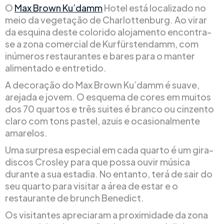
O
Max Brown Ku’damm
Hotel está localizado no
meio da vegetação de Charlottenburg. Ao virar
da esquina deste colorido alojamento encontra-
se a zona comercial de Kurfürstendamm, com
inúmeros restaurantes e bares para o manter
alimentado e entretido.
A decoração do Max Brown Ku’damm é suave,
arejada e jovem. O esquema de cores em muitos
dos 70 quartos e três suites é branco ou cinzento
claro com tons pastel, azuis e ocasionalmente
amarelos.
Uma surpresa especial em cada quarto é um gira-
discos Crosley para que possa ouvir música
durante a sua estadia. No entanto, terá de sair do
seu quarto para visitar a área de estar e o
restaurante de brunch Benedict.
Os visitantes apreciaram a proximidade da zona