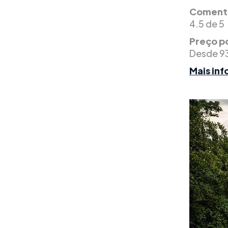
Comentá
4.5 de 5
Preço po
Desde 9
Mais in