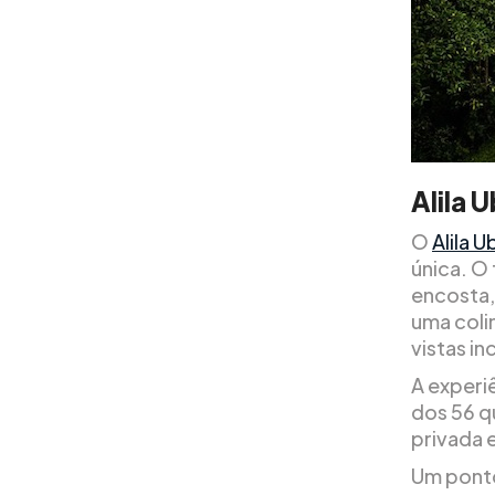
Alila 
O
Alila 
única. O 
encosta,
uma coli
vistas inc
A experiê
dos 56 q
privada e
Um ponto 