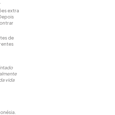
.
ões extra
 Depois
contrar
ntes de
erentes
intado
ialmente
da vida
donésia.