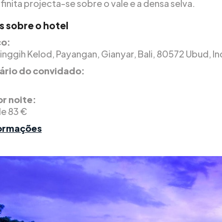
nfinita projecta-se sobre o vale e a densa selva.
s sobre o hotel
o:
inggih Kelod, Payangan, Gianyar, Bali, 80572 Ubud, I
rio do convidado:
r noite:
de 83 €
formações