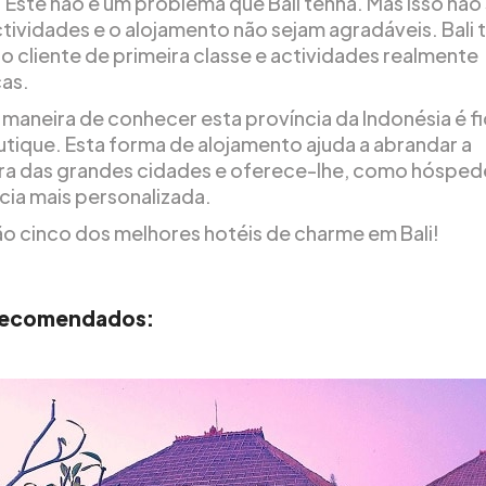
. Este não é um problema que Bali tenha. Mas isso não 
ctividades e o alojamento não sejam agradáveis. Bali
ao cliente de primeira classe e actividades realmente
cas.
maneira de conhecer esta província da Indonésia é f
utique. Esta forma de alojamento ajuda a abrandar a
a das grandes cidades e oferece-lhe, como hósped
cia mais personalizada.
ão cinco dos melhores hotéis de charme em Bali!
 recomendados: