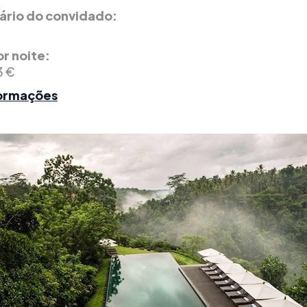
rio do convidado:
r noite:
3 €
formações