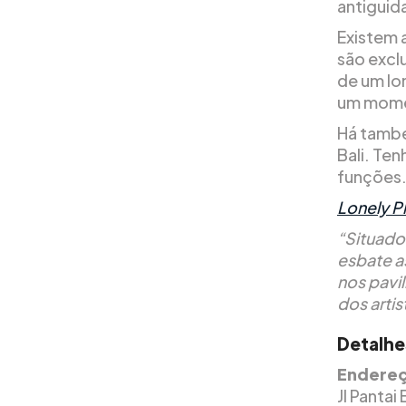
antiguida
Existem a
são excl
de um lo
um mome
Há també
Bali. Te
funções
Lonely P
“Situado
esbate a
nos pavi
dos arti
Detalhe
Endereç
Jl Pantai