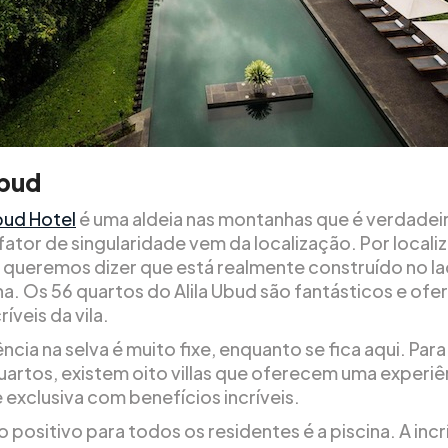
Ubud
Ubud Hotel
é uma aldeia nas montanhas que é verdade
fator de singularidade vem da localização. Por locali
 queremos dizer que está realmente construído no l
na. Os 56 quartos do Alila Ubud são fantásticos e of
ríveis da vila.
ncia na selva é muito fixe, enquanto se fica aqui. Par
uartos, existem oito villas que oferecem uma experiê
 exclusiva com benefícios incríveis.
positivo para todos os residentes é a piscina. A incr