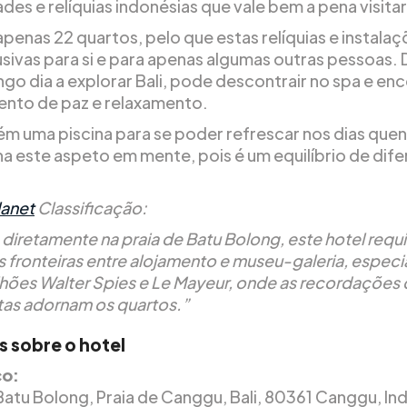
des e relíquias indonésias que vale bem a pena visitar
penas 22 quartos, pelo que estas relíquias e instalaç
usivas para si e para apenas algumas outras pessoas.
ngo dia a explorar Bali, pode descontrair no spa e en
nto de paz e relaxamento.
m uma piscina para se poder refrescar nos dias que
nha este aspeto em mente, pois é um equilíbrio de dif
.
lanet
Classificação:
 diretamente na praia de Batu Bolong, este hotel requ
s fronteiras entre alojamento e museu-galeria, espec
lhões Walter Spies e Le Mayeur, onde as recordações 
stas adornam os quartos.”
s sobre o hotel
o:
 Batu Bolong, Praia de Canggu, Bali, 80361 Canggu, In