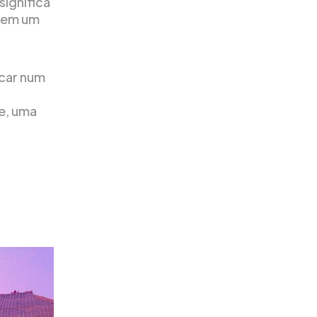
significa
 tem um
icar num
e, uma