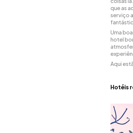
coisas lá
que as a
serviço 
fantásti
Uma boa 
hotel bo
atmosfer
experiên
Aqui est
Hotéis