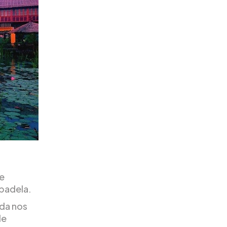
te
padela.
ada nos
de