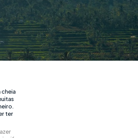
 cheia
muitas
heiro.
er ter
fazer