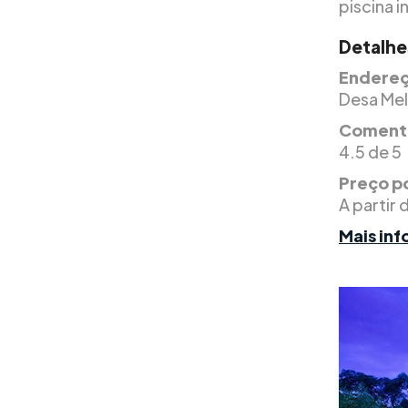
piscina i
Detalhe
Endereç
Desa Mel
Comentá
4.5 de 5
Preço po
A partir 
Mais in