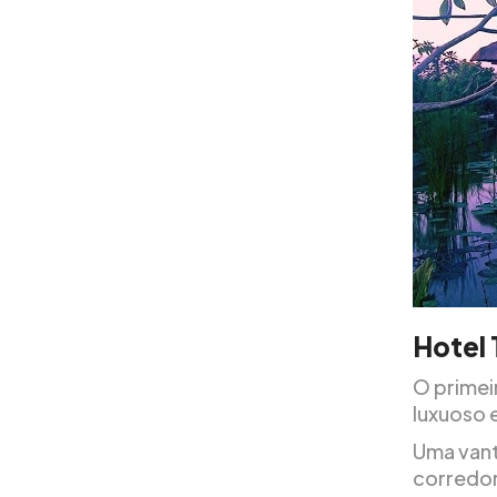
Hotel
O primei
luxuoso 
Uma vant
corredor