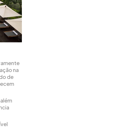
iramente
zação na
ado de
erecem
a além
ncia
ível