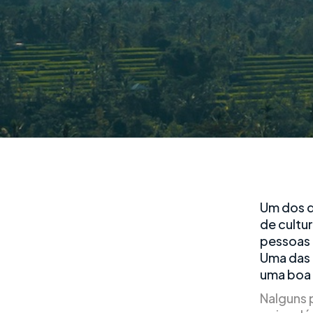
Um dos d
de cultur
pessoas 
Uma das 
uma boa 
Nalguns p