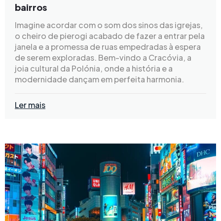
bairros
Imagine acordar com o som dos sinos das igrejas,
o cheiro de pierogi acabado de fazer a entrar pela
janela e a promessa de ruas empedradas à espera
de serem exploradas. Bem-vindo a Cracóvia, a
joia cultural da Polónia, onde a história e a
modernidade dançam em perfeita harmonia.
Ler mais