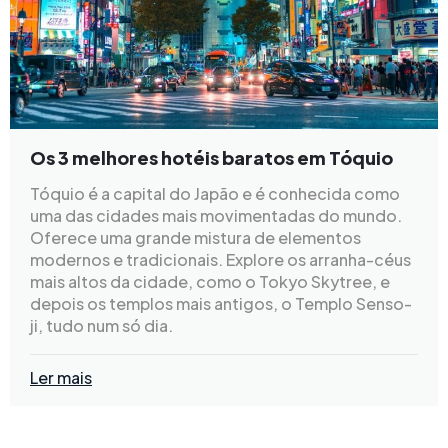
Os 3 melhores hotéis baratos em Tóquio
Tóquio é a capital do Japão e é conhecida como
uma das cidades mais movimentadas do mundo.
Oferece uma grande mistura de elementos
modernos e tradicionais. Explore os arranha-céus
mais altos da cidade, como o Tokyo Skytree, e
depois os templos mais antigos, o Templo Senso-
ji, tudo num só dia.
Ler mais