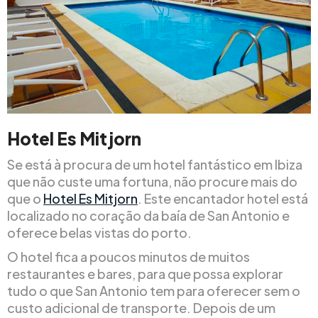
Hotel Es Mitjorn
Se está à procura de um hotel fantástico em Ibiza
que não custe uma fortuna, não procure mais do
que o
Hotel Es Mitjorn
. Este encantador hotel está
localizado no coração da baía de San Antonio e
oferece belas vistas do porto.
O hotel fica a poucos minutos de muitos
restaurantes e bares, para que possa explorar
tudo o que San Antonio tem para oferecer sem o
custo adicional de transporte. Depois de um