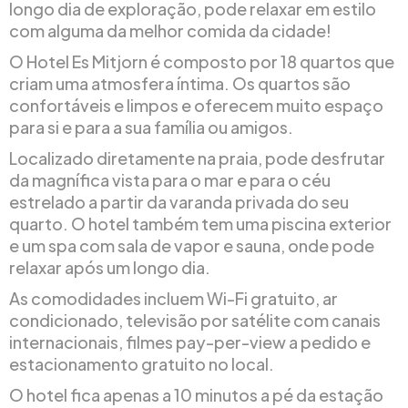
longo dia de exploração, pode relaxar em estilo
com alguma da melhor comida da cidade!
O Hotel Es Mitjorn é composto por 18 quartos que
criam uma atmosfera íntima. Os quartos são
confortáveis e limpos e oferecem muito espaço
para si e para a sua família ou amigos.
Localizado diretamente na praia, pode desfrutar
da magnífica vista para o mar e para o céu
estrelado a partir da varanda privada do seu
quarto. O hotel também tem uma piscina exterior
e um spa com sala de vapor e sauna, onde pode
relaxar após um longo dia.
As comodidades incluem Wi-Fi gratuito, ar
condicionado, televisão por satélite com canais
internacionais, filmes pay-per-view a pedido e
estacionamento gratuito no local.
O hotel fica apenas a 10 minutos a pé da estação