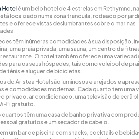
a Hotel
é um belo hotel de 4 estrelas em Rethymno, na
está localizado numa zona tranquila, rodeado por jard
tes e oferece vistas deslumbrantes sobre o mar nas
dades.
des têm inúmeras comodidades à sua disposição, in
ina, uma praia privada, uma sauna, um centro de fitne
 restaurante. O hotel também oferece uma variedad
des para os seus hóspedes, tais como voleibol de prai
e ténis e aluguer de bicicletas.
os do Aristea Hotel são luminosos e arejados e apre
os e comodidades modernas. Cada quarto tem uma 
ço privado, ar condicionado, uma televisão de ecrã p
i-Fi gratuito.
 quartos têm uma casa de banho privativa com prod
pessoal gratuitos e um secador de cabelo.
tem um bar de piscina com snacks, cocktails e bebida