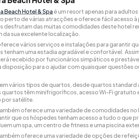
ra Beach Hotel & Spa
a Beach Hotel & Spa
é um resort apenas para adultos
o perto de várias atracções e oferece fácil acesso à 
 desfrutam das muitas comodidades deste hotel r
m da sua excelente localização.
ferece vários serviços e instalações para garantir qu
 tenham uma estadia agradável e confortável. Assi
será recebido por funcionários simpáticos e prestáve
à disposição para o ajudar com quaisquer questões o
.
tem vários tipos de quartos, desde quartos standard a
 quartos têm minifrigoríficos, acesso Wi-Fi gratuito 
 por satélite.
também oferece uma variedade de comodidades no 
antir que os hóspedes tenham acesso a tudo o que p
luem um spa, um centro de fitness e uma piscina exter
também oferece uma variedade de opções de refeiç