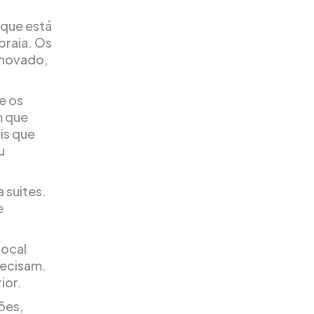
 que está
praia. Os
enovado,
e os
m que
is que
u
 suites.
e
local
recisam.
ior.
ões,