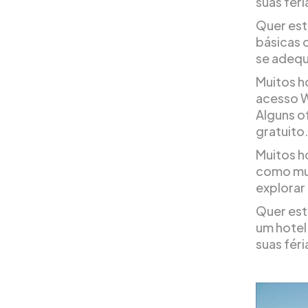
suas fér
Quer est
básicas 
se adequ
Muitos 
acesso W
Alguns o
gratuito
Muitos h
como mus
explorar
Quer est
um hotel
suas féri