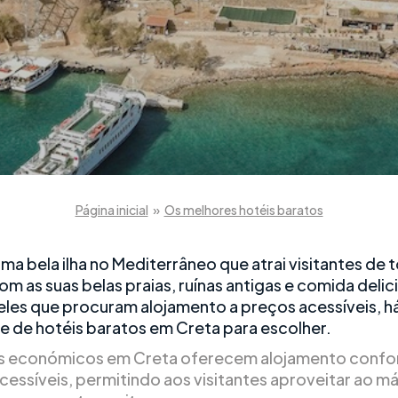
Página inicial
»
Os melhores hotéis baratos
ma bela ilha no Mediterrâneo que atrai visitantes de 
m as suas belas praias, ruínas antigas e comida delic
eles que procuram alojamento a preços acessíveis, h
e de hotéis baratos em Creta para escolher.
s económicos em Creta oferecem alojamento confor
cessíveis, permitindo aos visitantes aproveitar ao m