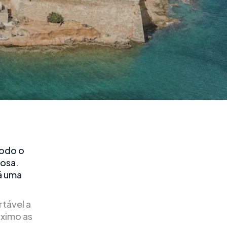
todo o
iosa.
á uma
tável a
áximo as