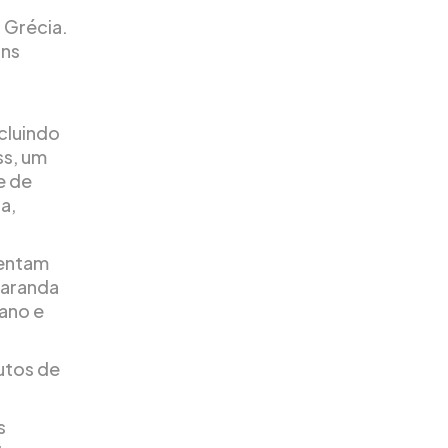
 Grécia.
ins
cluindo
ss, um
e de
a,
sentam
varanda
lano e
utos de
s