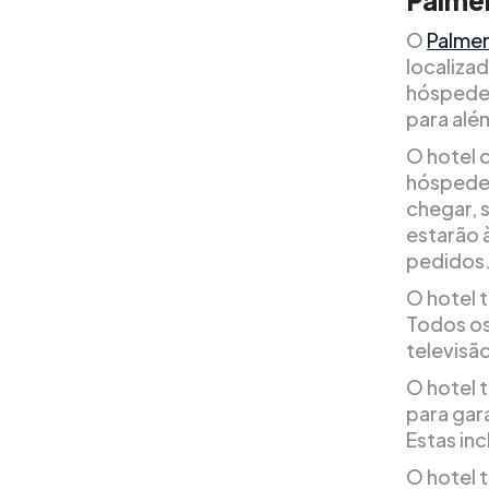
Palme
O
Palmer
localizad
hóspedes
para alé
O hotel o
hóspedes
chegar, 
estarão 
pedidos
O hotel 
Todos os
televisão
O hotel 
para gar
Estas inc
O hotel 