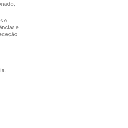
ionado,
s e
ências e
receção
ia.