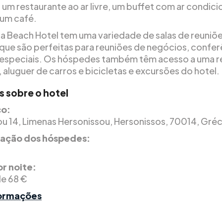
o um restaurante ao ar livre, um buffet com ar condic
 um café.
a Beach Hotel tem uma variedade de salas de reuniõe
que são perfeitas para reuniões de negócios, confer
especiais. Os hóspedes também têm acesso a uma 
 aluguer de carros e bicicletas e excursões do hotel.
s sobre o hotel
o:
ou 14, Limenas Hersonissou, Hersonissos, 70014, Gréc
icação dos hóspedes:
r noite:
de 68 €
formações