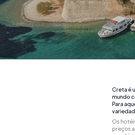
Creta é u
mundo co
Para aqu
variedad
Os hotéi
preços a