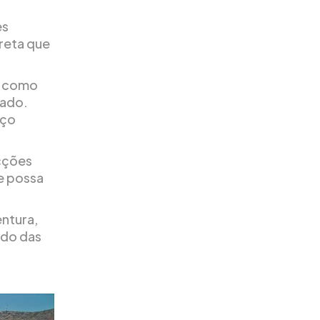
es
reta que
s como
nado.
oço
cções
ue possa
entura,
ido das