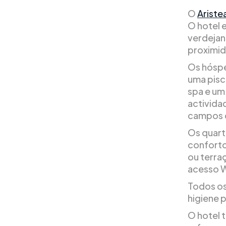
O
Ariste
O hotel 
verdejan
proximi
Os hóspe
uma pisc
spa e um
activida
campos d
Os quart
confort
ou terra
acesso W
Todos os
higiene 
O hotel 