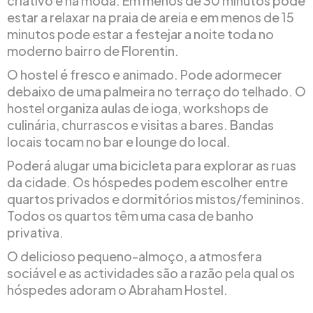
criativo e na moda. Em menos de 30 minutos pode
estar a relaxar na praia de areia e em menos de 15
minutos pode estar a festejar a noite toda no
moderno bairro de Florentin.
O hostel é fresco e animado. Pode adormecer
debaixo de uma palmeira no terraço do telhado. O
hostel organiza aulas de ioga, workshops de
culinária, churrascos e visitas a bares. Bandas
locais tocam no bar e lounge do local.
Poderá alugar uma bicicleta para explorar as ruas
da cidade. Os hóspedes podem escolher entre
quartos privados e dormitórios mistos/femininos.
Todos os quartos têm uma casa de banho
privativa.
O delicioso pequeno-almoço, a atmosfera
sociável e as actividades são a razão pela qual os
hóspedes adoram o Abraham Hostel.