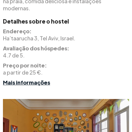
na praia, comida deliciosa e instalações
modernas.
Detalhes sobre o hostel
Endereço:
Ha’taarucha 3, Tel Aviv, Israel.
Avaliação dos hóspedes:
4.7 de 5.
Preço por noite:
a partir de 25 €.
Mais informações