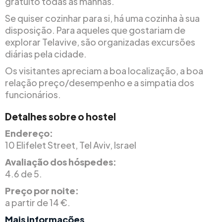
gratuito todas as manhãs.
Se quiser cozinhar para si, há uma cozinha à sua
disposição. Para aqueles que gostariam de
explorar Telavive, são organizadas excursões
diárias pela cidade.
Os visitantes apreciam a boa localização, a boa
relação preço/desempenho e a simpatia dos
funcionários.
Detalhes sobre o hostel
Endereço:
10 Elifelet Street, Tel Aviv, Israel
Avaliação dos hóspedes:
4.6 de 5.
Preço por noite:
a partir de 14 €.
Mais informações