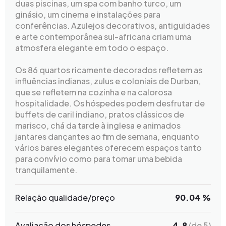
duas piscinas, um spa com banho turco, um
ginásio, um cinema e instalações para
conferências. Azulejos decorativos, antiguidades
e arte contemporânea sul-africana criam uma
atmosfera elegante em todo o espaço.
Os 86 quartos ricamente decorados refletem as
influências indianas, zulus e coloniais de Durban,
que se refletem na cozinha e na calorosa
hospitalidade. Os hóspedes podem desfrutar de
buffets de caril indiano, pratos clássicos de
marisco, chá da tarde à inglesa e animados
jantares dançantes ao fim de semana, enquanto
vários bares elegantes oferecem espaços tanto
para convívio como para tomar uma bebida
tranquilamente.
Relação qualidade/preço
90.04 %
Avaliação dos hóspedes
4.8
(de 5)