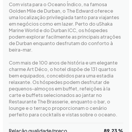
Com vista para o Oceano Índico, na famosa
Golden Mile de Durban, o The Edward oferece
uma localização privilegiada tanto para viajantes
em negócios como em lazer. Perto do uShaka
Marine World e do Durban ICC, os hóspedes
podem explorar facilmente as principais atrações
de Durban enquanto desfrutam do conforto à
beira-mar.
Com mais de 100 anos de história e um elegante
charme Art Déco, o hotel dispõe de 131 quartos
bem equipados, concebidos para uma estadia
relaxante. Os hóspedes podem desfrutar de
pequenos-almoços em buffet, refeições à la
carte e buffets selecionados ao jantar no
Restaurante The Brasserie, enquanto o bar, o
lounge e o terraço proporcionam o cenário
perfeito para cocktails e vistas sobre o oceano.
Relação qualidade/preço
89.23 %