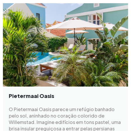
Pietermaai Oasis
O Pietermaai Oasis parece um refúgio banhado
pelo sol, aninhado no coração colorido de
Willemstad. Imagine edifícios em tons pastel, uma
brisa insular preguiçosa a entrar pelas persianas