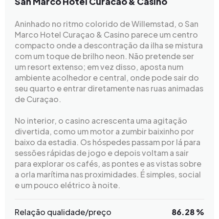
San Marco Hotel Curacao & Casino
Aninhado no ritmo colorido de Willemstad, o San
Marco Hotel Curaçao & Casino parece um centro
compacto onde a descontração da ilha se mistura
com um toque de brilho neon. Não pretende ser
um resort extenso; em vez disso, aposta num
ambiente acolhedor e central, onde pode sair do
seu quarto e entrar diretamente nas ruas animadas
de Curaçao.
No interior, o casino acrescenta uma agitação
divertida, como um motor a zumbir baixinho por
baixo da estadia. Os hóspedes passam por lá para
sessões rápidas de jogo e depois voltam a sair
para explorar os cafés, as pontes e as vistas sobre
a orla marítima nas proximidades. É simples, social
e um pouco elétrico à noite.
Relação qualidade/preço
86.28 %