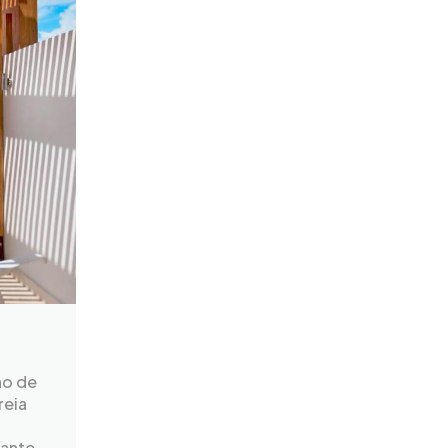
no de
reia
gante,