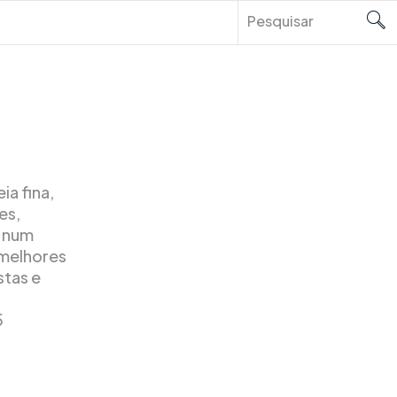
ia fina,
es,
a num
 melhores
tas e
5