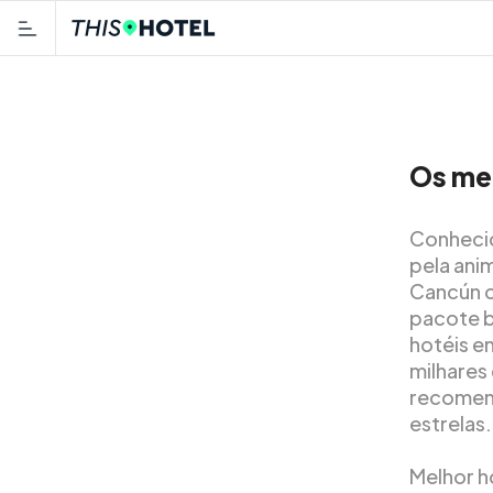
Os me
Conhecid
pela ani
Cancún c
pacote b
hotéis e
milhares
recomend
estrelas.
Melhor h