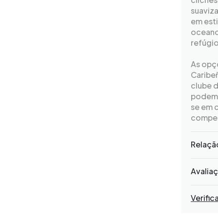
suaviza
em esti
oceano
refúgio
As opç
Caribeñ
clube d
podem r
se em c
compet
Relaçã
Avalia
Verific