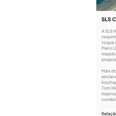
SLS 
A SLS 
requin
toque 
Piero L
meados
proprie
Mais d
enclav
boutiq
Tom Wei
inspira
combin
Relaçã