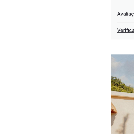
Avalia
Verific