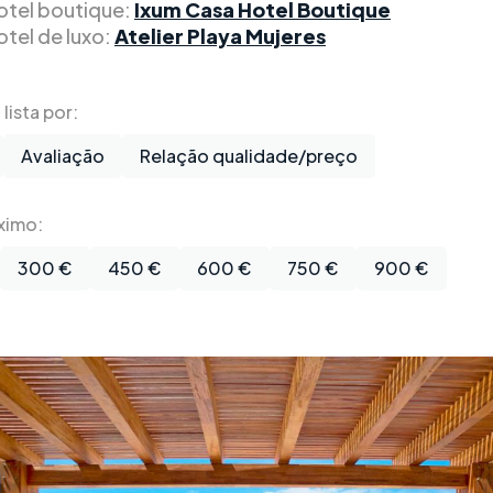
otel boutique:
Ixum Casa Hotel Boutique
otel de luxo:
Atelier Playa Mujeres
lista por:
Avaliação
Relação qualidade/preço
ximo:
300 €
450 €
600 €
750 €
900 €