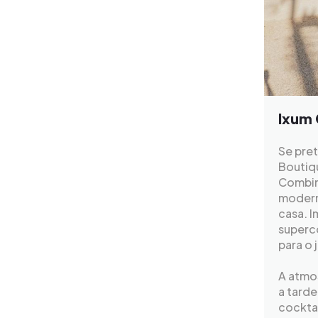
Ixum 
Se pret
Boutiq
Combina
modern
casa. 
superc
para o 
A atmos
a tarde
cocktai