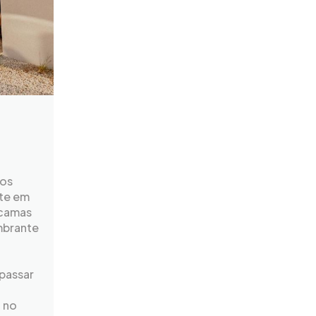
tos
nte em
 camas
mbrante
 passar
l no