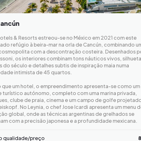
Cancún
Hotels & Resorts estreou-se no México em 2021 com este
tado refúgio à beira-mar na orla de Cancún, combinando u
cosmopolita com a descontração costeira. Desenhados p
issoni, os interiores combinam tons náuticos vivos, silhuet
 do século e detalhes subtis de inspiração maia numa
dade intimista de 45 quartos.
o que um hotel, o empreendimento apresenta-se como um
e turístico autónomo, completo com uma marina privada,
ues, clube de praia, cinema e um campo de golfe projetad
skopf. No Leynia, o chef Jose Icardi apresenta um menu d
ção global, onde as técnicas argentinas de grelhados se
am com a precisão japonesa e a profundidade mexicana.
o qualidade/preço