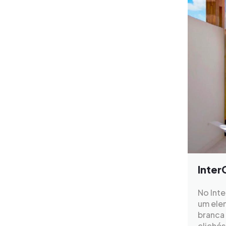
Inter
No Inte
um elem
branca 
clichés