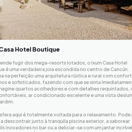
Casa Hotel Boutique
ende fugir dos mega-resorts lotados, o Ixum Casa Hotel
ue é uma verdadeira joia escondida no centro de Cancún.
 na perfeição uma arquitetura rústica e rural com confor
os e sofisticados, fazendo com que se sinta imediatame
Imagine quartos acolhedores e com detalhes requintados,
onfortáveis, ar condicionado excelente e uma vista deslu
jardim.
fera aqui é totalmente voltada para o relaxamento. Pode
 a descontrair junto à tranquila piscina exterior, a saborear
ls inovadores no bar ou a deliciar-se com um jantar incríve