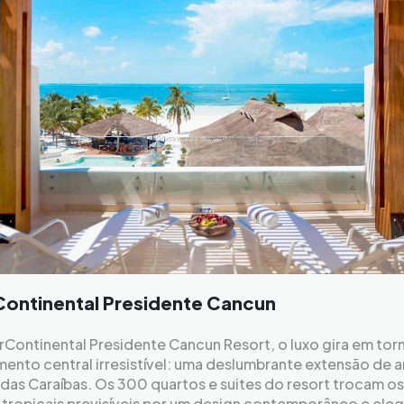
Continental Presidente Cancun
rContinental Presidente Cancun Resort, o luxo gira em tor
ento central irresistível: uma deslumbrante extensão de a
das Caraíbas. Os 300 quartos e suites do resort trocam os
 tropicais previsíveis por um design contemporâneo e ele