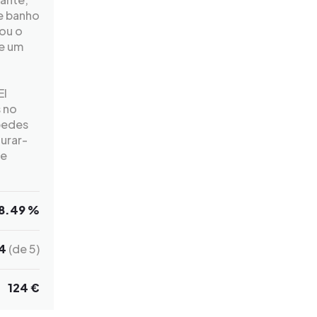
de banho
 ou o
de um
El
 no
spedes
urar-
de
8.49 %
4
(de 5)
124 €