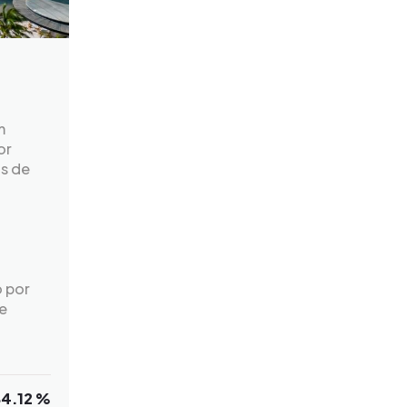
m
or
as de
o por
e
84.12 %