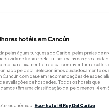
lhores hotéis em Cancún
a pelas águas turquesa do Caribe, pelas praias de are
mada vida noturna e pelas ruínas maias nas proximidad
ombina relaxamento tropical com aventura e cultur
anhado pelo sol. Selecionámos cuidadosamente os
m Cancún com base em recomendações de especialis
 de avaliações de hóspedes. Todos os hotéis que
amos têm uma classificação de, pelo menos, 4 em 
otel económico:
Eco-hotel El Rey Del Caribe