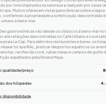
do por tons inspirados na natureza e realçado por casas 
lo spa. Muitos oferecem vistas panorâmicas sobre a lagoa
, conferindo à propriedade a sofisticação descontraída 
 urbano à beira-mar.
ões gastronómicas vão desde os clássicos à beira-mar no 
o até refeições descontraídas no Café Urbano e cocktails
e praia Le Cap. Para além dos restaurantes e bares, os hó
elaxar no spa IKAL, praticar desportos aquáticos ou avent
enotes, recifes de coral, ruínas maias e campos de golfe 
ição espalhados pela Riviera Maya.
o qualidade/preço
8
ção dos hóspedes
4.
ar disponibilidade