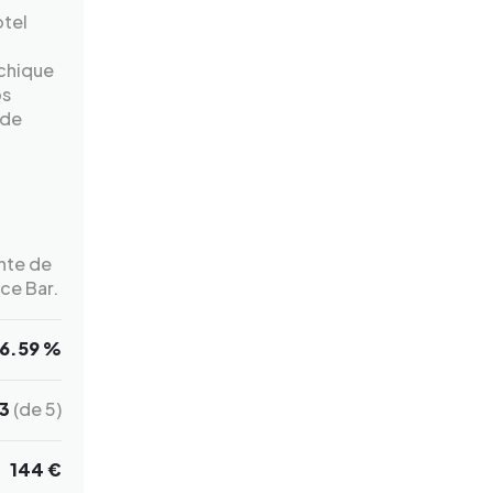
otel
 chique
os
 de
nte de
ce Bar.
6.59 %
3
(de 5)
144 €