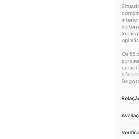
Situado
combin
interio
no ter
locais
opinião
Os 55 
apresen
caracte
hósped
Bogotá 
Relaçã
Avalia
Verific