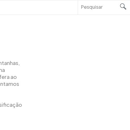
ntanhas,
na
fera ao
sentamos
sificação