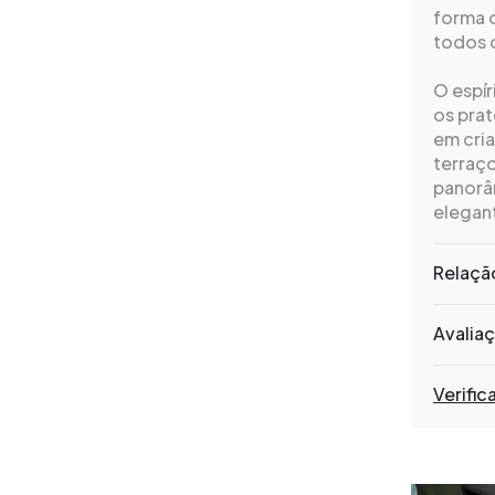
forma d
todos 
O espír
os prat
em cria
terraç
panorâ
elegan
Relaçã
Avalia
Verific