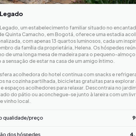
 Legado
 Legado, um estabelecimento familiar situado no encanta
 de Quinta Camacho, em Bogotá, oferece uma estadia aco
nalizada, com apenas 13 quartos luminosos, cada um inspi
mbro da família da proprietária, Helena. Os hóspedes reú
no de uma longa mesa de madeira para o pequeno-almoço
 a sensação de estar na casa de um amigo íntimo.
sfera acolhedora do hotel continua com snacks e refriger
os na cozinha partilhada, bicicletas gratuitas para explorar 
e espaços acolhedores para relaxar. Descontraia no jardi
ado do pátio ou aconchegue-se junto à lareira com um liv
 vinho local.
o qualidade/preço
9
ção dos hóspedes
4.