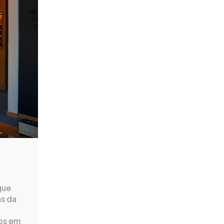
que
ás da
cos em