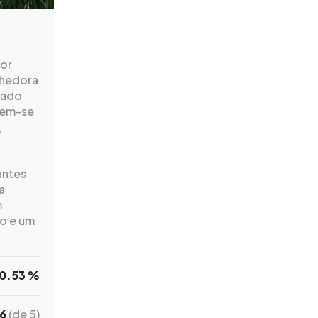
dor
lhedora
rado
nem-se
,
antes
a
m
ro e um
0.53 %
6
(de 5)