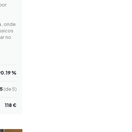
por
a, onde
ssicos
ar no
90.19 %
5
(de 5)
118 €