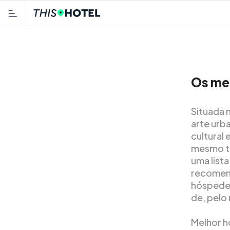
Os me
Situada 
arte urb
cultural
mesmo te
uma list
recomend
hóspedes
de, pelo
Melhor h