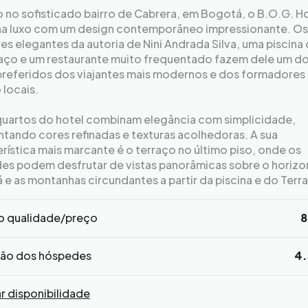
 no sofisticado bairro de Cabrera, em Bogotá, o B.O.G. H
a luxo com um design contemporâneo impressionante. Os
res elegantes da autoria de Nini Andrada Silva, uma piscina
raço e um restaurante muito frequentado fazem dele um d
 preferidos dos viajantes mais modernos e dos formadores
 locais.
quartos do hotel combinam elegância com simplicidade,
tando cores refinadas e texturas acolhedoras. A sua
rística mais marcante é o terraço no último piso, onde os
es podem desfrutar de vistas panorâmicas sobre o horizo
e as montanhas circundantes a partir da piscina e do Terra
o qualidade/preço
8
ção dos hóspedes
4.
ar disponibilidade