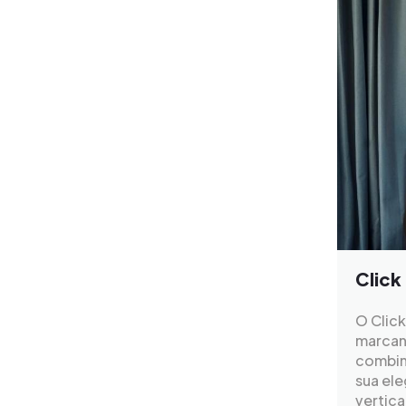
Click
O Clic
marcant
combin
sua el
vertic