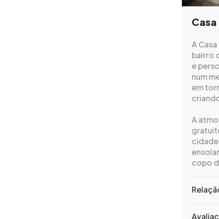
Casa
A Casa
bairro
e perso
num me
em tor
criando
A atmo
gratuit
cidade 
ensolar
copo de
Relaçã
Avalia