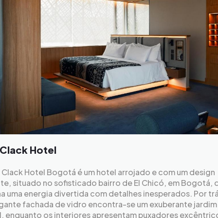
 Clack Hotel
k Clack Hotel Bogotá é um hotel arrojado e com um design
e, situado no sofisticado bairro de El Chicó, em Bogotá, 
a uma energia divertida com detalhes inesperados. Por tr
egante fachada de vidro encontra-se um exuberante jardim
al, enquanto os interiores apresentam puxadores excêntri