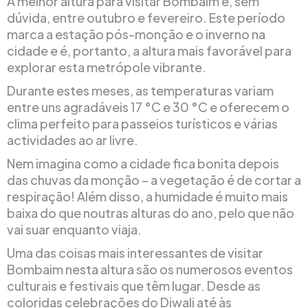
A melhor altura para visitar Bombaim é, sem
dúvida, entre outubro e fevereiro. Este período
marca a estação pós-monção e o inverno na
cidade e é, portanto, a altura mais favorável para
explorar esta metrópole vibrante.
Durante estes meses, as temperaturas variam
entre uns agradáveis 17 °C e 30 °C e oferecem o
clima perfeito para passeios turísticos e várias
actividades ao ar livre.
Nem imagina como a cidade fica bonita depois
das chuvas da monção – a vegetação é de cortar a
respiração! Além disso, a humidade é muito mais
baixa do que noutras alturas do ano, pelo que não
vai suar enquanto viaja.
Uma das coisas mais interessantes de visitar
Bombaim nesta altura são os numerosos eventos
culturais e festivais que têm lugar. Desde as
coloridas celebrações do Diwali até às