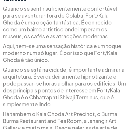
Quando se sentir suficientemente confortável
para se aventurar fora de Colaba, Fort/Kala
Ghoda é uma opção fantástica. É conhecido
como um bairro artístico onde imperam os
museus, os cafés e as atracções modernas.
Aqui, tem-se uma sensação histórica e um toque
moderno num só lugar. É por isso que Fort/Kala
Ghoda é tão único.
Quando se está na cidade, é importante admirar a
arquitetura. É verdadeiramente hipnotizante e
pode passar-se horas a olhar para os edifícios. Um
dos principais pontos de interesse em Fort/Kala
Ghoda é o Chhatrapati Shivaji Terminus, que é
simplesmente lindo.
Há também o Kala Ghoda Art Precinct, o Burma
Burma Restaurant and Tea Room, a Jahangir Art
Gallery e muito mais! Desde galerias de arte de