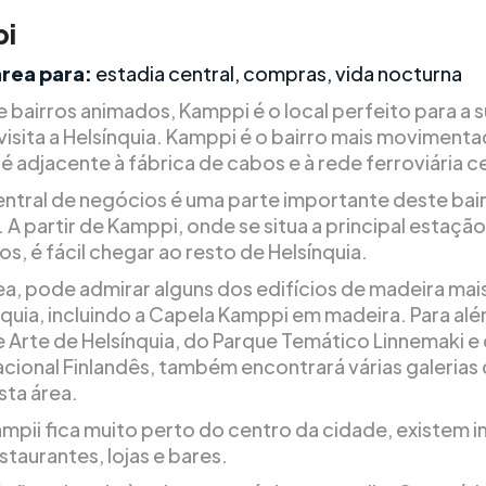
i
área para:
estadia central, compras, vida nocturna
e bairros animados, Kamppi é o local perfeito para a 
visita a Helsínquia. Kamppi é o bairro mais moviment
é adjacente à fábrica de cabos e à rede ferroviária ce
entral de negócios é uma parte importante deste bai
 A partir de Kamppi, onde se situa a principal estaçã
s, é fácil chegar ao resto de Helsínquia.
ea, pode admirar alguns dos edifícios de madeira mai
nquia, incluindo a Capela Kamppi em madeira. Para al
 Arte de Helsínquia, do Parque Temático Linnemaki e
cional Finlandês, também encontrará várias galerias 
sta área.
pii fica muito perto do centro da cidade, existem 
staurantes, lojas e bares.