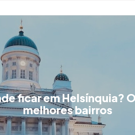
de ficar em Helsínquia? O
melhores bairros