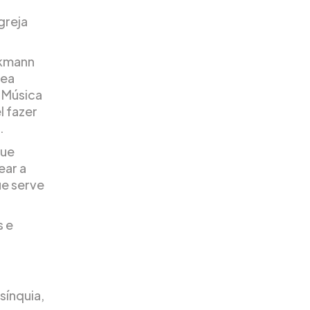
greja
ckmann
nea
 Música
l fazer
.
que
ear a
ue serve
s e
sínquia,