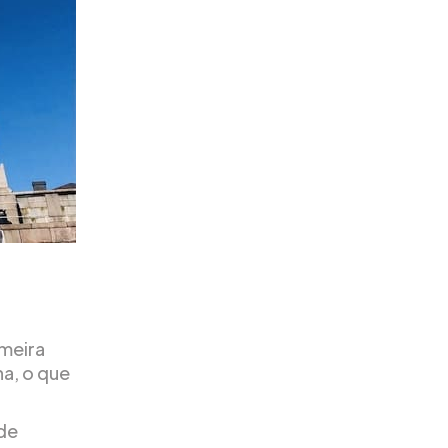
imeira
a, o que
 de