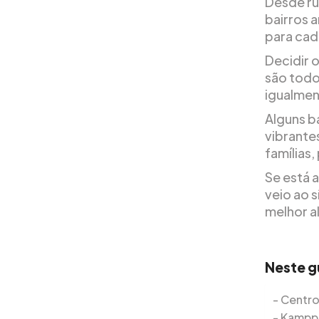
Desde ru
bairros a
para cada
Decidir o
são todo
igualmen
Alguns b
vibrante
famílias
Se está a
veio ao s
melhor al
Neste g
Centro
Kampp