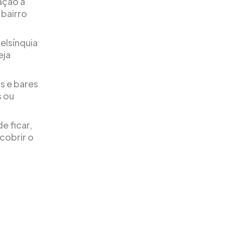
ação a
 bairro
Helsínquia
eja
s e bares
s ou
e ficar,
scobrir o