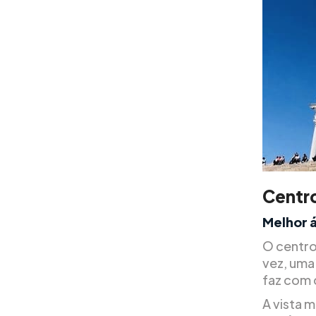
Centr
Melhor 
O centro 
vez, uma
faz com q
A vista 