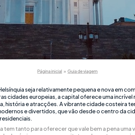
Página inicial
»
Guia de viagem
elsínquia seja relativamente pequena e nova em c
as cidades europeias, a capital oferece uma incrível 
a, história e atracções. A vibrante cidade costeira t
modernos e divertidos, que vão desde o centro da ci
residenciais.
ia tem tanto para oferecer que vale bem a pena uma vi