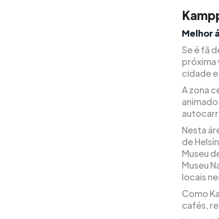
Kampp
Melhor 
Se é fã d
próxima 
cidade e 
A zona c
animado.
autocarro
Nesta ár
de Helsí
Museu de
Museu Na
locais ne
Como Kam
cafés, re