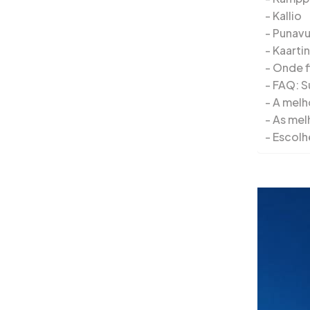
Kallio
Punavu
Kaarti
Onde f
FAQ: S
A melho
As mel
Escolh