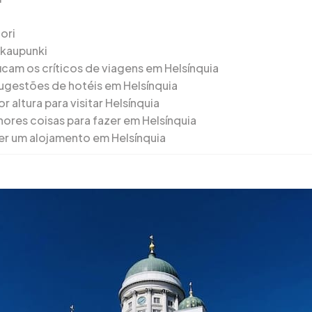
ori
nkaupunki
icam os críticos de viagens em Helsínquia
ugestões de hotéis em Helsínquia
r altura para visitar Helsínquia
hores coisas para fazer em Helsínquia
er um alojamento em Helsínquia