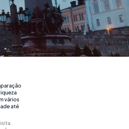
omparação
riqueza
em vários
dade até
sita.