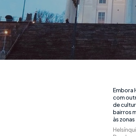
Embora H
com outr
de cultur
bairros 
às zonas 
Helsínqu