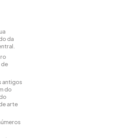
sua
ado da
ntral.
rro
o de
s antigos
ém do
 do
de arte
inúmeros