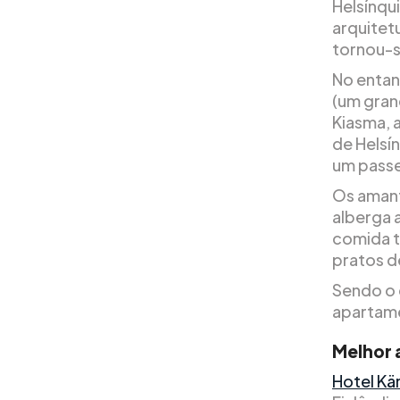
Helsínqu
arquitetu
tornou-s
No entan
(um gran
Kiasma, 
de Helsí
um passe
Os amant
alberga a
comida tr
pratos d
Sendo o 
apartame
Melhor 
Hotel K