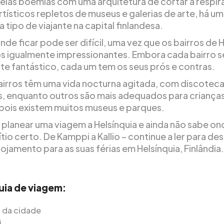
elas boémias com uma arquitetura de cortar a respir
rtísticos repletos de museus e galerias de arte, há um
 tipo de viajante na capital finlandesa.
nde ficar pode ser difícil, uma vez que os bairros de 
s igualmente impressionantes. Embora cada bairro s
te fantástico, cada um tem os seus prós e contras.
airros têm uma vida nocturna agitada, com discoteca
s, enquanto outros são mais adequados para criança
, pois existem muitos museus e parques.
 planear uma viagem a Helsínquia e ainda não sabe ond
ítio certo. De Kamppi a Kallio – continue a ler para de
ojamento para as suas férias em Helsínquia, Finlândia.
uia de viagem:
 da cidade
i