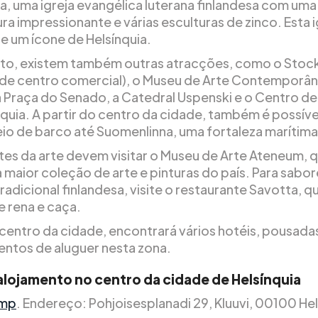
ia, uma igreja evangélica luterana finlandesa com uma
ra impressionante e várias esculturas de zinco. Esta i
e um ícone de Helsínquia.
to, existem também outras atracções, como o Sto
de centro comercial), o Museu de Arte Contemporâ
a Praça do Senado, a Catedral Uspenski e o Centro de
nquia. A partir do centro da cidade, também é possíve
io de barco até Suomenlinna, uma fortaleza marítima
es da arte devem visitar o Museu de Arte Ateneum, 
 maior coleção de arte e pinturas do país. Para sabor
adicional finlandesa, visite o restaurante Savotta, q
e rena e caça.
centro da cidade, encontrará vários hotéis, pousada
ntos de aluguer nesta zona.
alojamento no centro da cidade de Helsínquia
ämp
. Endereço: Pohjoisesplanadi 29, Kluuvi, 00100 Hel