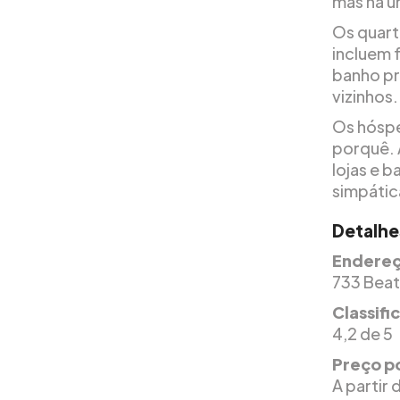
mas há um
Os quart
incluem 
banho pr
vizinhos.
Os hóspe
porquê. 
lojas e 
simpátic
Detalhe
Endereç
733 Beat
Classif
4,2 de 5
Preço po
A partir 