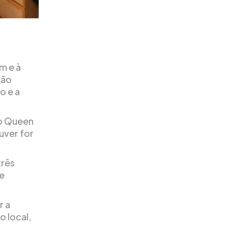
m e à
ção
o e a
 o Queen
uver for
três
de
r a
 local,