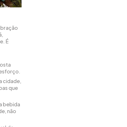
ibração
á,
e. É
costa
 esforço.
a cidade,
soas que
a bebida
de, não