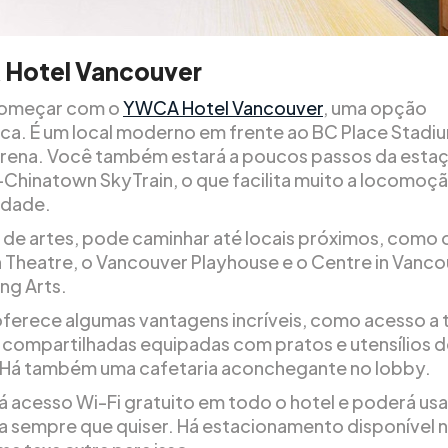
Hotel Vancouver
omeçar com o
YWCA Hotel Vancouver
, uma opção
a. É um local moderno em frente ao BC Place Stadiu
rena. Você também estará a poucos passos da esta
Chinatown SkyTrain, o que facilita muito a locomoçã
cidade.
 de artes, pode caminhar até locais próximos, como
h Theatre, o Vancouver Playhouse e o Centre in Vanco
ng Arts.
oferece algumas vantagens incríveis, como acesso a 
 compartilhadas equipadas com pratos e utensílios 
 Há também uma cafetaria aconchegante no lobby.
á acesso Wi-Fi gratuito em todo o hotel e poderá usa
 sempre que quiser. Há estacionamento disponível no