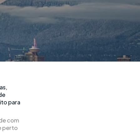
as,
 de
ito para
ade com
e perto