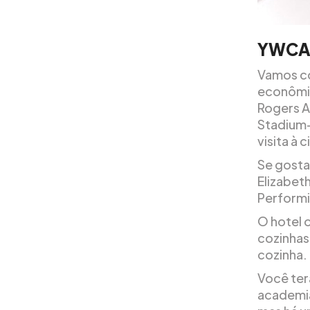
YWCA 
Vamos c
econômic
Rogers A
Stadium-
visita à 
Se gosta
Elizabet
Performi
O hotel 
cozinhas
cozinha.
Você ter
academia