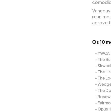
comodid
Vancouve
reunimos
aproveit
Os 10 m
YWCA 
The Bu
Skwac
The Lis
The Lo
Wedge
The Do
Rosew
Fairmo
Opus H