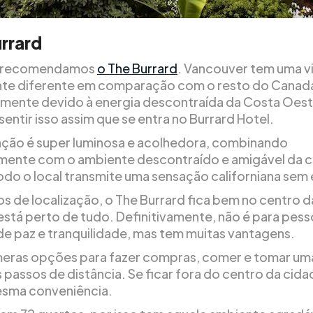
rrard
r, recomendamos
o The Burrard
. Vancouver tem uma v
te diferente em comparação com o resto do Canad
mente devido à energia descontraída da Costa Oest
sentir isso assim que se entra no Burrard Hotel.
ção é super luminosa e acolhedora, combinando
mente com o ambiente descontraído e amigável da 
odo o local transmite uma sensação californiana sem
s de localização, o The Burrard fica bem no centro d
 está perto de tudo. Definitivamente, não é para pes
e paz e tranquilidade, mas tem muitas vantagens.
eras opções para fazer compras, comer e tomar um
 passos de distância. Se ficar fora do centro da cida
esma conveniência.