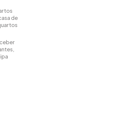
artos
 casa de
quartos
rceber
antes,
uipa