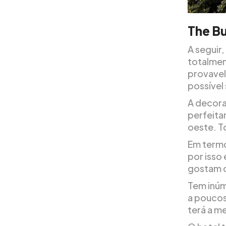
The Bu
A segui
totalmen
provavel
possível 
A decora
perfeita
oeste. T
Em termo
por isso
gostam d
Tem inúm
a poucos
terá a m