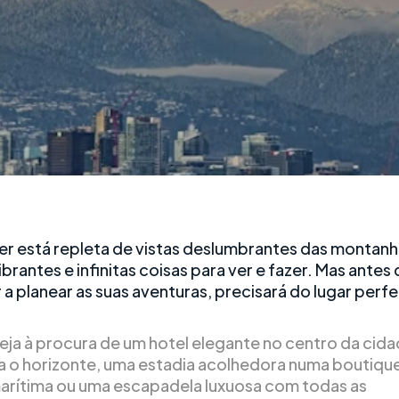
r está repleta de vistas deslumbrantes das montanh
ibrantes e infinitas coisas para ver e fazer. Mas antes
a planear as suas aventuras, precisará do lugar perfe
eja à procura de um hotel elegante no centro da cid
ra o horizonte, uma estadia acolhedora numa boutiqu
marítima ou uma escapadela luxuosa com todas as