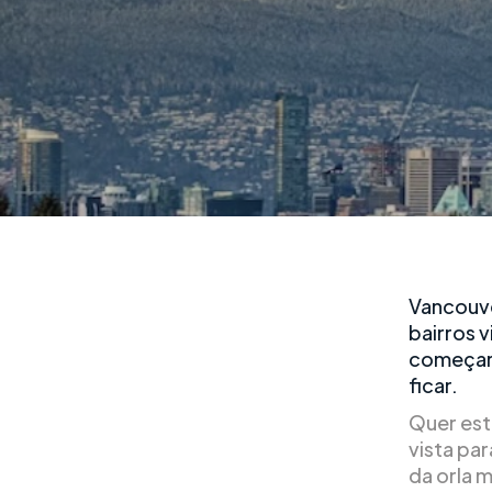
Vancouve
bairros v
começar 
ficar.
Quer est
vista pa
da orla 