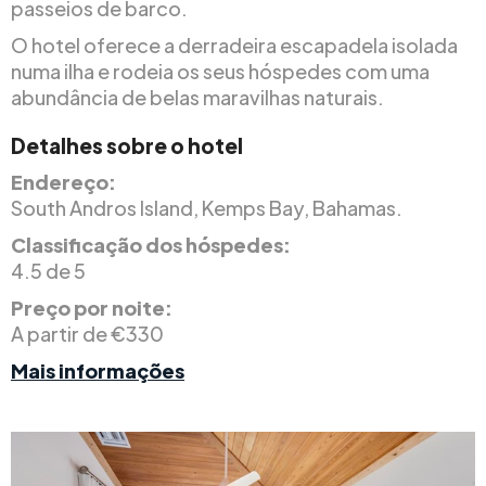
passeios de barco.
O hotel oferece a derradeira escapadela isolada
numa ilha e rodeia os seus hóspedes com uma
abundância de belas maravilhas naturais.
Detalhes sobre o hotel
Endereço:
South Andros Island, Kemps Bay, Bahamas.
Classificação dos hóspedes:
4.5 de 5
Preço por noite:
A partir de €330
Mais informações