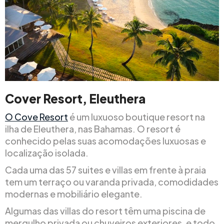
Cover Resort, Eleuthera
O Cove Resort
é um luxuoso boutique resort na
ilha de Eleuthera, nas Bahamas. O resort é
conhecido pelas suas acomodações luxuosas e
localização isolada.
Cada uma das 57 suites e villas em frente à praia
tem um terraço ou varanda privada, comodidades
modernas e mobiliário elegante.
Algumas das villas do resort têm uma piscina de
mergulho privada ou chuveiros exteriores, e todo