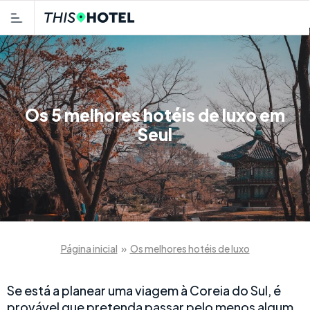
Os 5 melhores hotéis de luxo em
Seul
Página inicial
»
Os melhores hotéis de luxo
Se está a planear uma viagem à Coreia do Sul, é
provável que pretenda passar pelo menos algum