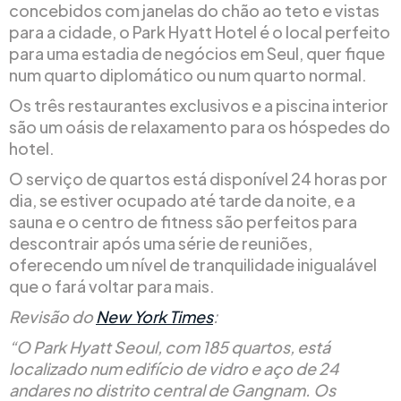
concebidos com janelas do chão ao teto e vistas
para a cidade, o Park Hyatt Hotel é o local perfeito
para uma estadia de negócios em Seul, quer fique
num quarto diplomático ou num quarto normal.
Os três restaurantes exclusivos e a piscina interior
são um oásis de relaxamento para os hóspedes do
hotel.
O serviço de quartos está disponível 24 horas por
dia, se estiver ocupado até tarde da noite, e a
sauna e o centro de fitness são perfeitos para
descontrair após uma série de reuniões,
oferecendo um nível de tranquilidade inigualável
que o fará voltar para mais.
Revisão do
New York Times
:
“O Park Hyatt Seoul, com 185 quartos, está
localizado num edifício de vidro e aço de 24
andares no distrito central de Gangnam. Os