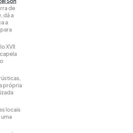
el Son
rra de
, dá a
a a
 para
o XVII
 capela
ho
rústicas,
a própria
lizada
s locais
é uma