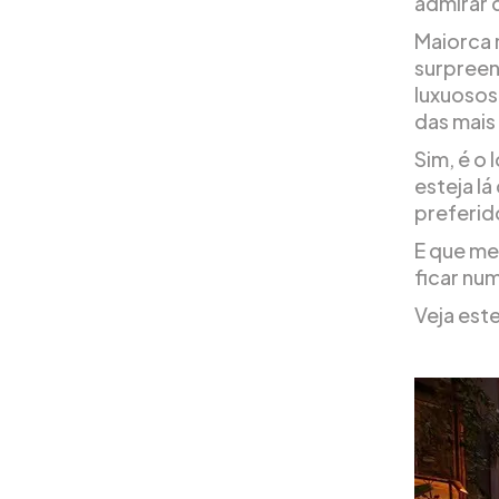
admirar 
Maiorca 
surpreen
luxuosos
das mais
Sim, é o
esteja lá
preferid
E que me
ficar nu
Veja est