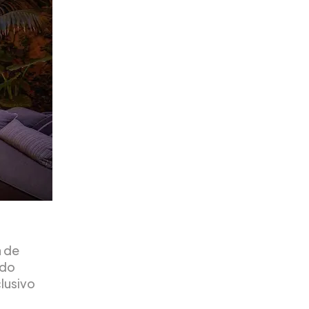
a de
 do
clusivo