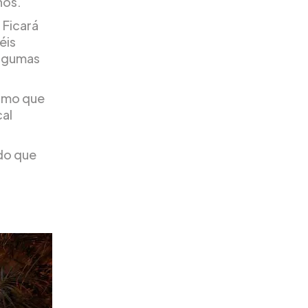
nos.
 Ficará
éis
algumas
esmo que
cal
 do que