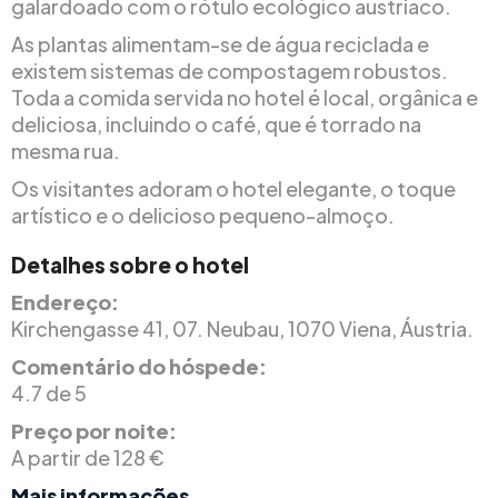
galardoado com o rótulo ecológico austríaco.
As plantas alimentam-se de água reciclada e
existem sistemas de compostagem robustos.
Toda a comida servida no hotel é local, orgânica e
deliciosa, incluindo o café, que é torrado na
mesma rua.
Os visitantes adoram o hotel elegante, o toque
artístico e o delicioso pequeno-almoço.
Detalhes sobre o hotel
Endereço:
Kirchengasse 41, 07. Neubau, 1070 Viena, Áustria.
Comentário do hóspede:
4.7 de 5
Preço por noite:
A partir de 128 €
Mais informações