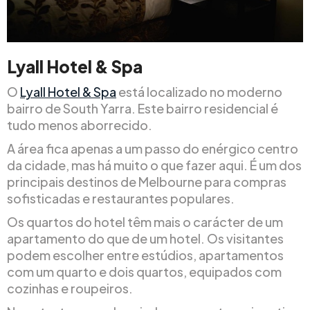
Lyall Hotel & Spa
O
Lyall Hotel & Spa
está localizado no moderno
bairro de South Yarra. Este bairro residencial é
tudo menos aborrecido.
A área fica apenas a um passo do enérgico centro
da cidade, mas há muito o que fazer aqui. É um dos
principais destinos de Melbourne para compras
sofisticadas e restaurantes populares.
Os quartos do hotel têm mais o carácter de um
apartamento do que de um hotel. Os visitantes
podem escolher entre estúdios, apartamentos
com um quarto e dois quartos, equipados com
cozinhas e roupeiros.