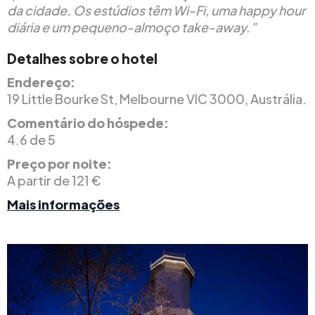
da cidade. Os estúdios têm Wi-Fi, uma happy hour
diária e um pequeno-almoço take-away.”
Detalhes sobre o hotel
Endereço:
19 Little Bourke St, Melbourne VIC 3000, Austrália.
Comentário do hóspede:
4.6 de 5
Preço por noite:
A partir de 121 €
Mais informações