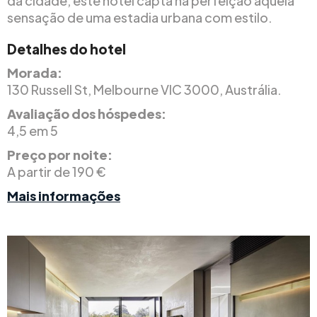
da cidade, este hotel capta na perfeição aquela
sensação de uma estadia urbana com estilo.
Detalhes do hotel
Morada:
130 Russell St, Melbourne VIC 3000, Austrália.
Avaliação dos hóspedes:
4,5 em 5
Preço por noite:
A partir de 190 €
Mais informações