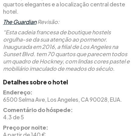
quartos elegantes e a localização central deste
hotel.
The Guardian
Revisão:
“Esta cadeia francesa de boutique hostels
orgulha-se da sua atenção ao pormenor.
Inaugurada em 2016, a filial de Los Angeles na
Sunset Blvd. tem 70 quartos que parecem todos
um quadro de Hockney, com lindas cores pastel e
mobiliário imaculado de meados do século.
Detalhes sobre o hotel
Endereço:
6500 Selma Ave, Los Angeles, CA 90028, EUA.
Comentário do hóspede:
4.3 de 5
Preço por noite:
A partir de 140 €