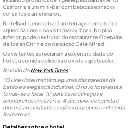
California e um mini-bar com bebidas e snacks
coreanos e americanos.
No telhado, encontrará um terraço com piscina
aquecida com uma vista maravilhosa. No piso
inferior, pode desfrutar do restaurante Openaire
de Josiah Citrin e do delicioso Café Alfred.
Os visitantes apreciaram a excentricidade do
hotel, a comida deliciosa e a vista espetacular.
Revisão do
New York Times
:
“O Line Hotel mantém algumas das paredes de
betão e a elegância industrial. O novo hotel está a
tornar-se o local “it” para os noctívagos e
aventureiros omnívoros. A sua maior conquista é
mostrar aos visitantes as jóias da pouco conhecida
Koreatown.
Detalhes sobre o hotel