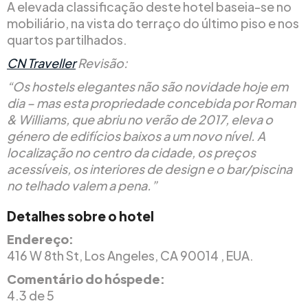
A elevada classificação deste hotel baseia-se no
mobiliário, na vista do terraço do último piso e nos
quartos partilhados.
CN Traveller
Revisão:
“Os hostels elegantes não são novidade hoje em
dia – mas esta propriedade concebida por Roman
& Williams, que abriu no verão de 2017, eleva o
género de edifícios baixos a um novo nível. A
localização no centro da cidade, os preços
acessíveis, os interiores de design e o bar/piscina
no telhado valem a pena.”
Detalhes sobre o hotel
Endereço:
416 W 8th St, Los Angeles, CA 90014 , EUA.
Comentário do hóspede:
4.3 de 5