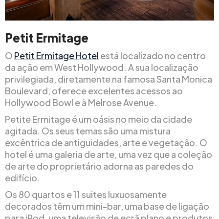
Petit Ermitage
O
Petit Ermitage Hotel
está localizado no centro
da ação em West Hollywood. A sua localização
privilegiada, diretamente na famosa Santa Monica
Boulevard, oferece excelentes acessos ao
Hollywood Bowl e à Melrose Avenue.
Petite Ermitage é um oásis no meio da cidade
agitada. Os seus temas são uma mistura
excêntrica de antiguidades, arte e vegetação. O
hotel é uma galeria de arte, uma vez que a coleção
de arte do proprietário adorna as paredes do
edifício.
Os 80 quartos e 11 suites luxuosamente
decorados têm um mini-bar, uma base de ligação
para iPod, uma televisão de ecrã plano e produtos