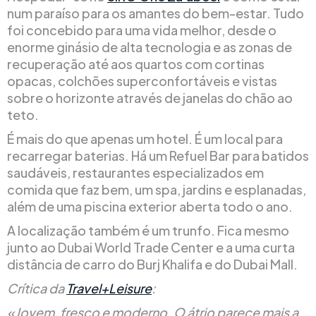
num paraíso para os amantes do bem-estar. Tudo
foi concebido para uma vida melhor, desde o
enorme ginásio de alta tecnologia e as zonas de
recuperação até aos quartos com cortinas
opacas, colchões superconfortáveis e vistas
sobre o horizonte através de janelas do chão ao
teto.
É mais do que apenas um hotel. É um local para
recarregar baterias. Há um Refuel Bar para batidos
saudáveis, restaurantes especializados em
comida que faz bem, um spa, jardins e esplanadas,
além de uma piscina exterior aberta todo o ano.
A localização também é um trunfo. Fica mesmo
junto ao Dubai World Trade Center e a uma curta
distância de carro do Burj Khalifa e do Dubai Mall.
Crítica da
Travel+Leisure
:
«Jovem, fresco e moderno. O átrio parece mais a