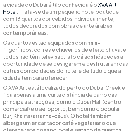
a cidade do Dubai é tão conhecida é o
XVA Art
Hotel
. Trata-se de um pequeno hotel boutique
com 13 quartos concebidos individualmente,
todos decorados com obras de arte árabes
contemporâneas.
Os quartos estão equipados com mini-
frigoríficos, cofres e chuveiros de efeito chuva, e
todos não têm televisão. Isto dá aos hóspedes a
oportunidade de se desligarem e desfrutarem das
outras comodidades do hotel e de tudo o que a
cidade tem para oferecer.
O XVA Art está localizado perto do Dubai Creek e
fica apenas a uma curta distância de carro das
principais atracções, como o Dubai Mall (centro
comercial) e o aeroporto, bem como o popular
Burj Khalifa (arranha-céus). O hotel também
alberga um encantador café vegetariano que
oferece refeições no local e serviço de quartos.