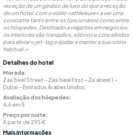
receção de um ginásio de luxo do que a receção
de um hotel, com o estilo «athleisure» a ser uma
constante tanto entre os funcionários como entre
os hóspedes. Destinado a viajantes em negócios,
os interiores são tranquilos, sóbrios e concebidos
para aliviar o jet-lag e ajudar a manter a sua rotina
habitual.»
Detalhes do hotel
Morada:
Zaa’beel Street – Zaa’beel First – Za’abeel 1 –
Dubai – Emirados Árabes Unidos.
Avaliação dos hóspedes:
4,6 em 5
Preço por noite:
A partir de 295 €
Mais informações