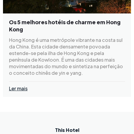
Os 5 melhores hotéis de charme em Hong
Kong
Hong Kong é uma metrópole vibrante na costa sul
da China. Esta cidade densamente povoada
estende-se pela ilha de Hong Kong e pela
península de Kowloon. É uma das cidades mais
movimentadas do mundo e sintetiza na perfeição
o conceito chinês de yin e yang.
Ler mais
This Hotel