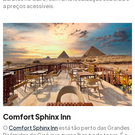
a preços acessíveis.
Comfort Sphinx Inn
O
Comfort Sphinx Inn
está tão perto das Grandes
Pirâmides de Gizé que quase lhes pode tocar. É o