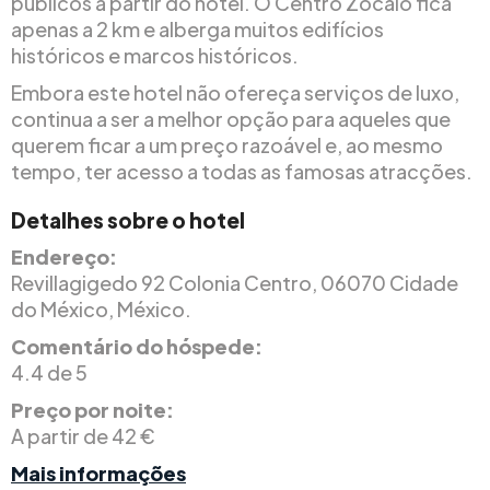
públicos a partir do hotel. O Centro Zocalo fica
apenas a 2 km e alberga muitos edifícios
históricos e marcos históricos.
Embora este hotel não ofereça serviços de luxo,
continua a ser a melhor opção para aqueles que
querem ficar a um preço razoável e, ao mesmo
tempo, ter acesso a todas as famosas atracções.
Detalhes sobre o hotel
Endereço:
Revillagigedo 92 Colonia Centro, 06070 Cidade
do México, México.
Comentário do hóspede:
4.4 de 5
Preço por noite:
A partir de 42 €
Mais informações