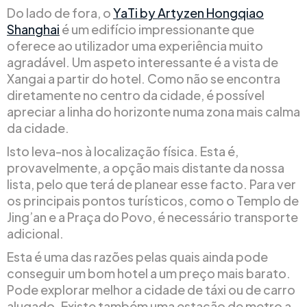
Do lado de fora, o
YaTi by Artyzen Hongqiao
Shanghai
é um edifício impressionante que
oferece ao utilizador uma experiência muito
agradável. Um aspeto interessante é a vista de
Xangai a partir do hotel. Como não se encontra
diretamente no centro da cidade, é possível
apreciar a linha do horizonte numa zona mais calma
da cidade.
Isto leva-nos à localização física. Esta é,
provavelmente, a opção mais distante da nossa
lista, pelo que terá de planear esse facto. Para ver
os principais pontos turísticos, como o Templo de
Jing’an e a Praça do Povo, é necessário transporte
adicional.
Esta é uma das razões pelas quais ainda pode
conseguir um bom hotel a um preço mais barato.
Pode explorar melhor a cidade de táxi ou de carro
alugado. Existe também uma estação de metro a