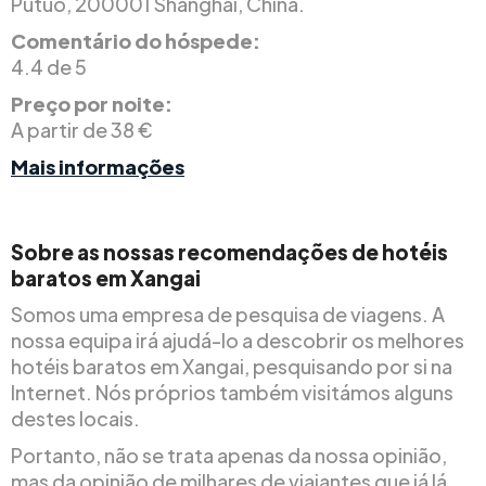
Putuo, 200001 Shanghai, China.
Comentário do hóspede:
4.4 de 5
Preço por noite:
A partir de 38 €
Mais informações
Sobre as nossas recomendações de hotéis
baratos em Xangai
Somos uma empresa de pesquisa de viagens. A
nossa equipa irá ajudá-lo a descobrir os melhores
hotéis baratos em Xangai, pesquisando por si na
Internet. Nós próprios também visitámos alguns
destes locais.
Portanto, não se trata apenas da nossa opinião,
mas da opinião de milhares de viajantes que já lá