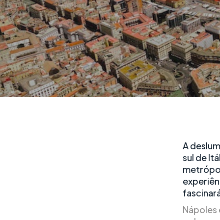
A deslum
sul de It
metrópol
experiên
fascinará
Nápoles 