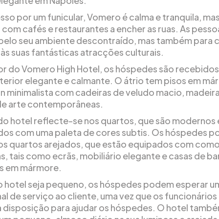
elegante em Nápoles.
so por um funicular, Vomero é calma e tranquila, ma
 com cafés e restaurantes a encher as ruas. As pesso
elo seu ambiente descontraído, mas também para c
às suas fantásticas atracções culturais.
ior do Vomero High Hotel, os hóspedes são recebido
nterior elegante e calmante. O átrio tem pisos em má
n minimalista com cadeiras de veludo macio, madeira
de arte contemporâneas.
 do hotel reflecte-se nos quartos, que são modernos 
os com uma paleta de cores subtis. Os hóspedes 
nos quartos arejados, que estão equipados com com
, tais como ecrãs, mobiliário elegante e casas de b
as em mármore.
 hotel seja pequeno, os hóspedes podem esperar um
al de serviço ao cliente, uma vez que os funcionários
 disposição para ajudar os hóspedes. O hotel tamb