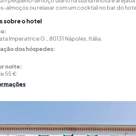
um pequeno-almoço diário na sua luminosa e arejada 
-almoços ou relaxar com um cocktail no bar do hotel
s sobre o hotel
o:
vata Imperatrice G., 80131 Nápoles, Itália.
icação dos hóspedes:
r noite:
de 55 €
formações