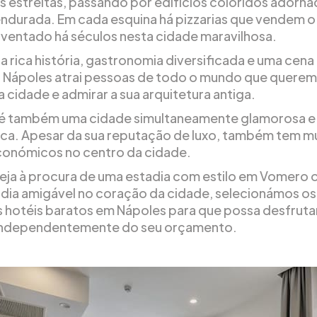
as estreitas, passando por edifícios coloridos ador
ndurada. Em cada esquina há pizzarias que vendem o
inventado há séculos nesta cidade maravilhosa.
 rica história, gastronomia diversificada e uma cena 
, Nápoles atrai pessoas de todo o mundo que querem
a cidade e admirar a sua arquitetura antiga.
é também uma cidade simultaneamente glamorosa e
a. Apesar da sua reputação de luxo, também tem m
conómicos no centro da cidade.
eja à procura de uma estadia com estilo em Vomero 
dia amigável no coração da cidade, selecionámos os
 hotéis baratos em Nápoles para que possa desfrutar
 independentemente do seu orçamento.