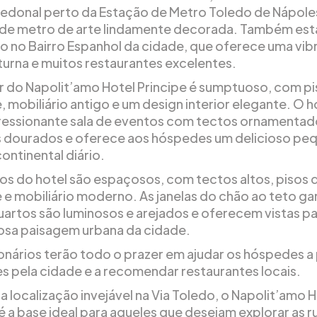
pedonal perto da Estação de Metro Toledo de Nápole
de metro de arte lindamente decorada. Também est
do no Bairro Espanhol da cidade, que oferece uma vib
turna e muitos restaurantes excelentes.
or do Napolit’amo Hotel Principe é sumptuoso, com p
 mobiliário antigo e um design interior elegante. O h
essionante sala de eventos com tectos ornamentad
 dourados e oferece aos hóspedes um delicioso pe
ontinental diário.
os do hotel são espaçosos, com tectos altos, pisos 
e mobiliário moderno. As janelas do chão ao teto g
uartos são luminosos e arejados e oferecem vistas pa
osa paisagem urbana da cidade.
onários terão todo o prazer em ajudar os hóspedes a
s pela cidade e a recomendar restaurantes locais.
a localização invejável na Via Toledo, o Napolit’amo 
é a base ideal para aqueles que desejam explorar as r