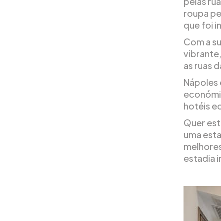
pelas ru
roupa pe
que foi 
Com a sua
vibrante
as ruas d
Nápoles 
económic
hotéis e
Quer est
uma esta
melhores
estadia