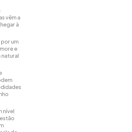
s
as vêm a
hegar à
s por um
rmore e
 natural
e
podem
odidades
anho
 nível
 estão
ém