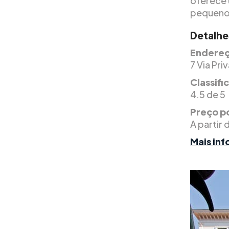
oferece 
pequenos
Detalhe
Endereç
7 Via Pri
Classif
4.5 de 5
Preço po
A partir 
Mais in