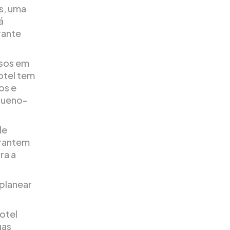
s, uma
á
rante
isos em
otel tem
os e
queno-
de
arantem
ra a
 planear
Hotel
uas