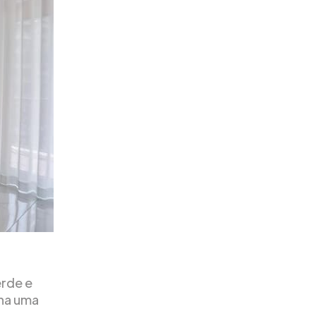
erde e
ona uma