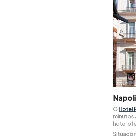
Napoli
O
Hotel 
minutos 
hotel ofe
Situado n