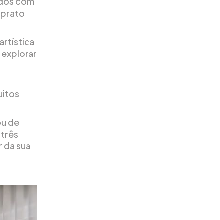
nados com
 prato
artística
 explorar
uitos
ou de
 três
 da sua