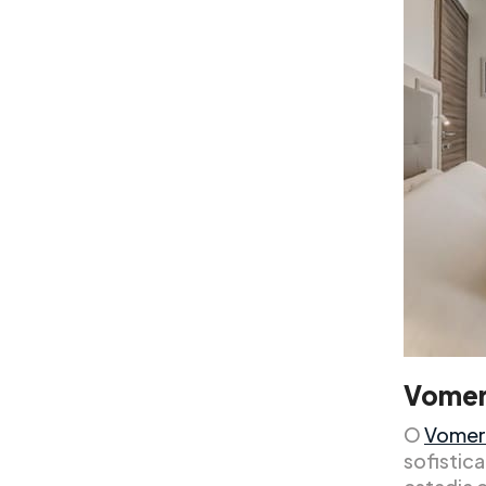
Vomer
O
Vomero
sofistic