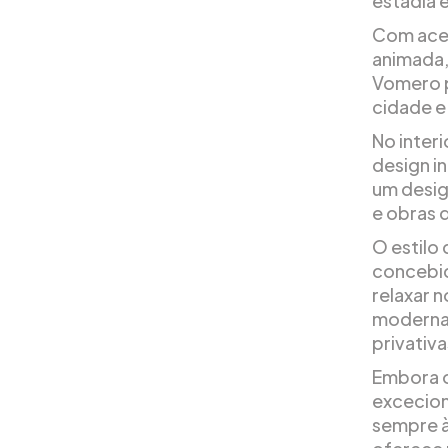
estadia 
Com aces
animada,
Vomero p
cidade e 
No inter
design i
um desig
e obras 
O estilo
concebid
relaxar 
modernas
privativ
Embora o
excecion
sempre à