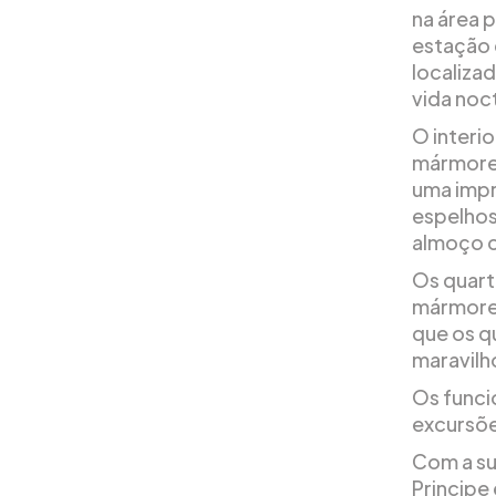
na área 
estação 
localiza
vida noc
O interi
mármore,
uma impr
espelhos
almoço c
Os quart
mármore 
que os q
maravilh
Os funci
excursõe
Com a su
Principe 