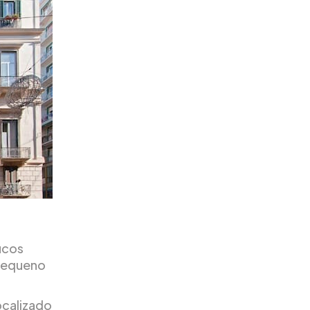
ucos
 pequeno
localizado