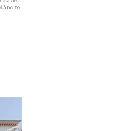
sala de
 à noite.