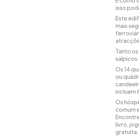
E como s
isso pod
Este edi
mais seg
ferroviár
atracçõe
Tanto os
salpicos
Os 14 qua
ou quádr
candeeiro
incluem 6
Os hóspe
comum e 
Encontre
livro, j
gratuita.