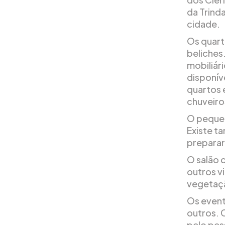
da Trinda
cidade.
Os quart
beliches
mobiliár
disponív
quartos 
chuveiro
O pequen
Existe 
preparar
O salão 
outros v
vegetaçã
Os event
outros. 
pelo pes