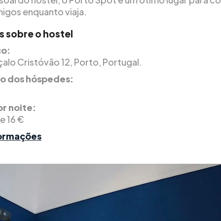
igos enquanto viaja.
s sobre o hostel
o:
alo Cristóvão 12, Porto, Portugal.
ão dos hóspedes:
r noite:
de 16 €
formações