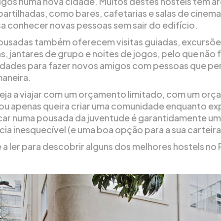
igos numa nova cidade. Muitos destes hostels têm á
artilhadas, como bares, cafetarias e salas de cinema
a conhecer novas pessoas sem sair do edifício.
ousadas também oferecem visitas guiadas, excursõe
s, jantares de grupo e noites de jogos, pelo que não 
dades para fazer novos amigos com pessoas que p
aneira.
eja a viajar com um orçamento limitado, com um or
 ou apenas queira criar uma comunidade enquanto ex
icar numa pousada da juventude é garantidamente u
cia inesquecível (e uma boa opção para a sua carteira
 a ler para descobrir alguns dos melhores hostels no 