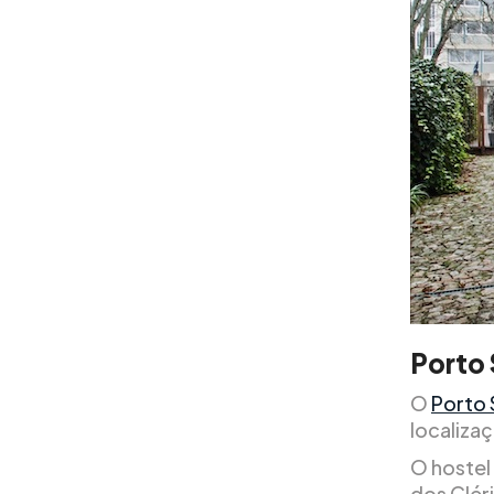
Porto 
O
Porto 
localiza
O hostel
dos Clér