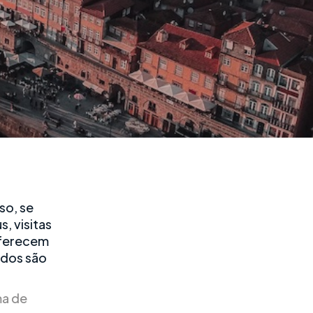
so, se
, visitas
oferecem
ados são
ma de