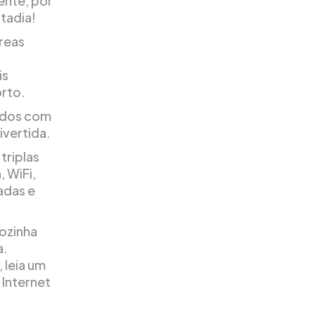
ente, por
stadia!
áreas
is
orto.
ados com
ivertida.
triplas
 WiFi,
adas e
ozinha
a.
 leia um
 Internet