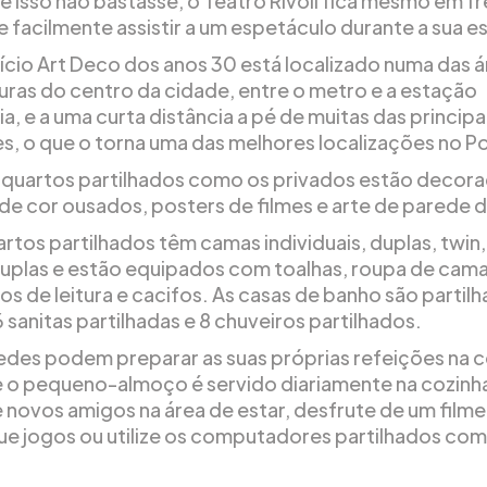
e isso não bastasse, o Teatro Rivoli fica mesmo em fr
e facilmente assistir a um espetáculo durante a sua e
fício Art Deco dos anos 30 está localizado numa das 
uras do centro da cidade, entre o metro e a estação
ia, e a uma curta distância a pé de muitas das principa
s, o que o torna uma das melhores localizações no P
 quartos partilhados como os privados estão decor
 de cor ousados, posters de filmes e arte de parede d
rtos partilhados têm camas individuais, duplas, twin, 
uplas e estão equipados com toalhas, roupa de cama,
s de leitura e cacifos. As casas de banho são partilh
 sanitas partilhadas e 8 chuveiros partilhados.
des podem preparar as suas próprias refeições na c
o pequeno-almoço é servido diariamente na cozinh
 novos amigos na área de estar, desfrute de um filme,
ogue jogos ou utilize os computadores partilhados com