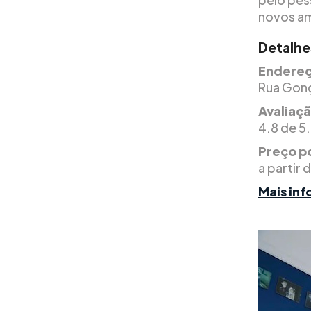
novos am
Detalhe
Endereç
Rua Gonç
Avaliaç
4.8 de 5.
Preço po
a partir 
Mais in