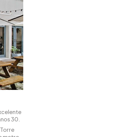
xcelente
anos 30.
 Torre
de metro