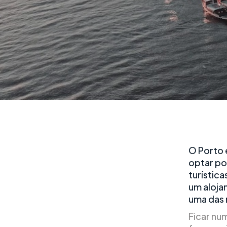
O Porto 
optar po
turístic
um aloja
uma das 
Ficar nu