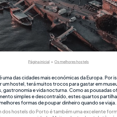
Página inicial
»
Os melhores hostels
é uma das cidades mais económicas da Europa. Por is
r um hostel, terá muitos trocos para gastar em museus
as, gastronomia e vida nocturna. Como as pousadas 
mento simples e descontraído, estes quartos partilh
melhores formas de poupar dinheiro quando se viaja.
m dos hostels do Porto é também uma excelente for