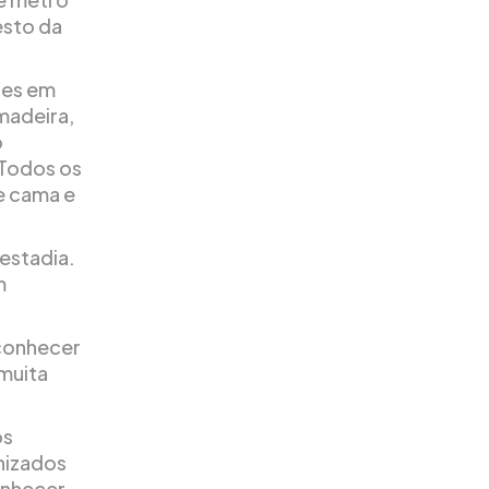
esto da
des em
madeira,
o
 Todos os
e cama e
estadia.
m
 conhecer
 muita
os
anizados
onhecer