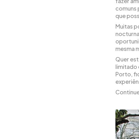
fazer am
comuns p
que poss
Muitas p
nocturna
oportuni
mesma m
Quer est
limitado
Porto, f
experiên
Continue