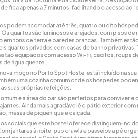
de fica apenas a 7 minutos, facilitando o acesso ao r
os podem acomodar até três, quatro ou oito hóspe
. Os quartos são luminosos e arejados, com pisos de 
io em tons de terra e paredes brancas. Também estã
eis quartos privados com casas de banho privativas.
estão equipados com acesso Wi-Fi, cacifos, roupa d
s de água quente.
o-almoço no Porto Spot Hostel está incluído na sua 
também uma cozinha comum onde os hóspedes pode
 as suas próprias refeições.
comum e a área do bar são perfeitos para conviver e
iajantes. Ainda mais agradável é o pátio exterior com
o, mesas de piquenique e calçada.
os sociais que este hostel oferece distinguem-no d
Com jantares à noite, pub crawls e passeios a pé org
soal do hostel, o Porto Spot é um ótimo lugar para c