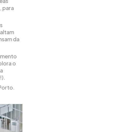
reas
, para
s
faltam
ensam da
çamento
plora o
ma
!).
Porto.