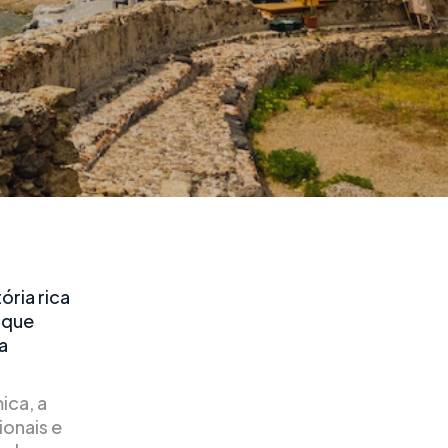
tória rica
s que
a
ica, a
ionais e