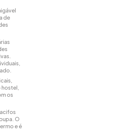
migável
a de
des
rias
des
ivas.
viduais,
hado.
cais,
 hostel,
om os
cacifos
roupa. O
lermo e é