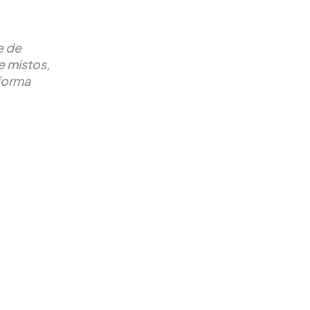
e de
e mistos,
forma