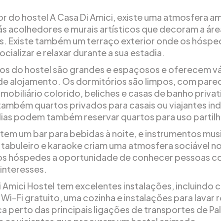
ior do hostel A Casa Di Amici, existe uma atmosfera a
s acolhedores e murais artísticos que decoram a áre
s. Existe também um terraço exterior onde os hóspe
ializar e relaxar durante a sua estadia.
os do hostel são grandes e espaçosos e oferecem vá
e alojamento. Os dormitórios são limpos, com pare
mobiliário colorido, beliches e casas de banho privat
também quartos privados para casais ou viajantes indi
ílias podem também reservar quartos para uso partil
 tem um bar para bebidas à noite, e instrumentos musi
 tabuleiro e karaoke criam uma atmosfera sociável no
s hóspedes a oportunidade de conhecer pessoas c
nteresses.
i Amici Hostel tem excelentes instalações, incluindo 
Wi-Fi gratuito, uma cozinha e instalações para lavar 
ca perto das principais ligações de transportes de Pa