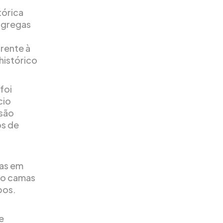
tórica
s gregas
rente à
 histórico
foi
cio
 são
os de
mas em
ro camas
pos.
e