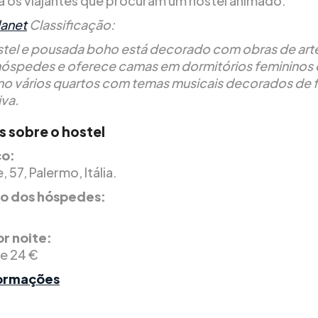
ra os viajantes que procuram um hostel animado.
lanet
Classificação:
stel e pousada boho está decorado com obras de art
hóspedes e oferece camas em dormitórios femininos 
 vários quartos com temas musicais decorados de 
iva.
s sobre o hostel
o:
, 57, Palermo, Itália.
ão dos hóspedes:
r noite:
de 24 €
formações