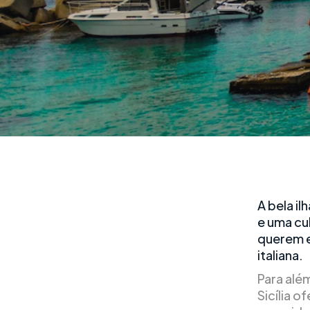
A bela il
e uma cul
querem e
italiana.
Para alé
Sicília 