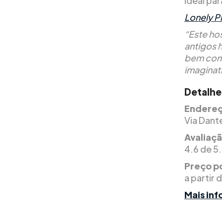
ideal pa
Lonely P
“Este ho
antigos 
bem como
imaginat
Detalhe
Endereç
Via Dante
Avaliaç
4.6 de 5.
Preço po
a partir 
Mais in