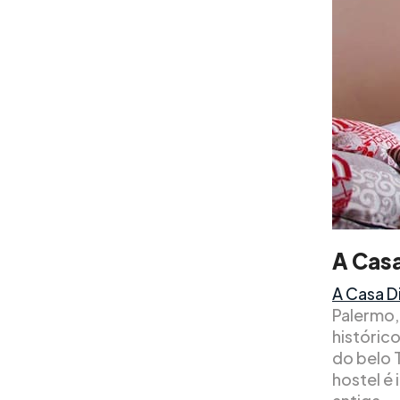
A Casa
A Casa D
Palermo,
histórico
do belo 
hostel é 