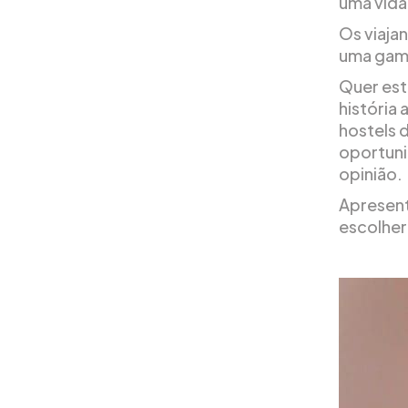
uma vida
Os viaja
uma gama
Quer est
história 
hostels d
oportuni
opinião.
Apresent
escolher 