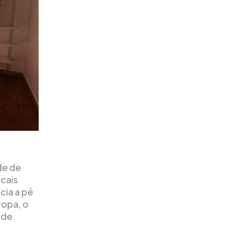
de de
ocais
cia a pé
ropa, o
ade