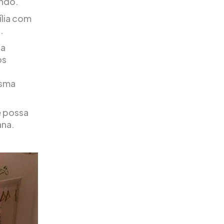
undo.
ília com
.
na
os
esma
e possa
ana.