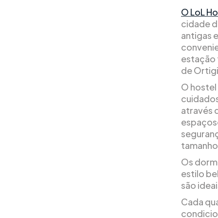
O LoL Ho
cidade d
antigas 
convenie
estação f
de Ortig
O hostel 
cuidados
através 
espaçoso
seguranç
tamanho
Os dormi
estilo b
são ideai
Cada qua
condicio