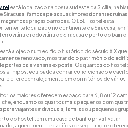
stel
está localizado na costa sudeste da Sicília, na his
e Siracusa, famosa pelas suas impressionantes ruína
e magníficas praças barrocas. O LoL Hostel está
ntemente localizado no continente de Siracusa, em f
erroviária e rodoviária de Siracusa e perto do bairro
ia.
está alojado num edifício histórico do século XIX que 
amente renovado, mostrando o património do edifí
de partes da alvenaria exposta. Os quartos do hostel
s e limpos, equipados com ar condicionado e cacif
a, e oferecem alojamento em dormitórios de vários
s.
tórios maiores oferecem espaço para 6, 8 ou 12 ca
eliche, enquanto os quartos mais pequenos com quat
s para viajantes individuais, famílias ou pequenos gru
rto do hostel tem uma casa de banho privativa, ar
nado, aquecimento e cacifos de segurança e oferec