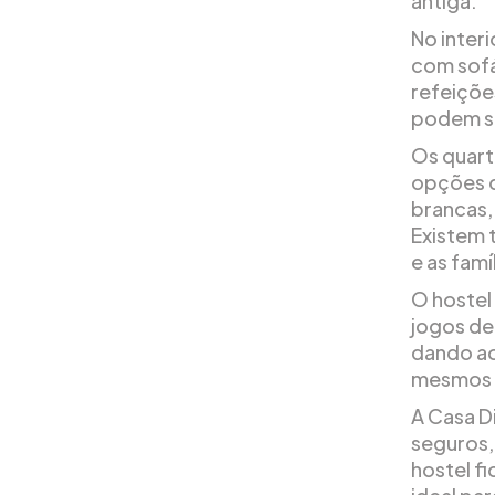
antiga.
No inter
com sofá
refeiçõe
podem soc
Os quart
opções d
brancas, 
Existem 
e as fam
O hostel
jogos de
dando ao
mesmos i
A Casa D
seguros, 
hostel fi