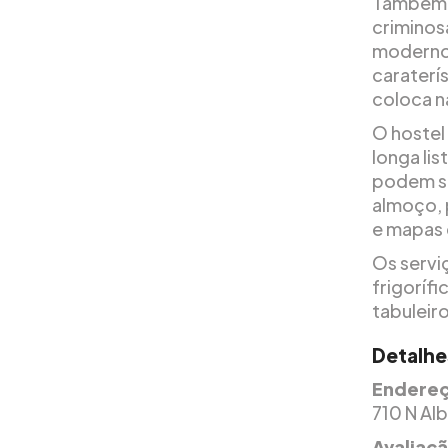
Também n
criminos
moderno.
caraterí
coloca n
O hostel
longa li
podem se
almoço, 
e mapas 
Os servi
frigoríf
tabuleiro
Detalhe
Endereç
710 N Al
Avaliaç