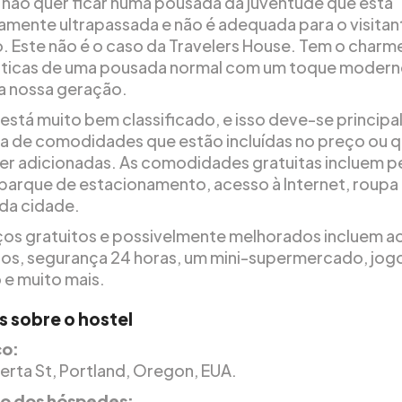
ão quer ficar numa pousada da juventude que está
amente ultrapassada e não é adequada para o visitan
 Este não é o caso da Travelers House. Tem o charme
sticas de uma pousada normal com um toque modern
a nossa geração.
 está muito bem classificado, e isso deve-se princip
sta de comodidades que estão incluídas no preço ou 
r adicionadas. As comodidades gratuitas incluem 
parque de estacionamento, acesso à Internet, roupa
da cidade.
ços gratuitos e possivelmente melhorados incluem a
icos, segurança 24 horas, um mini-supermercado, jog
 e muito mais.
s sobre o hostel
o:
berta St, Portland, Oregon, EUA.
ão dos hóspedes: