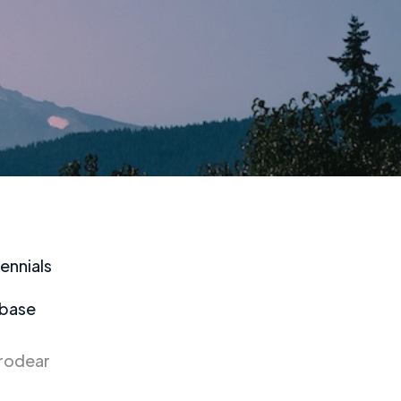
ennials
 base
 rodear