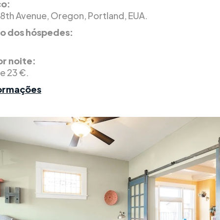
o:
8th Avenue, Oregon, Portland, EUA.
ão dos hóspedes:
r noite:
de 23 €.
formações