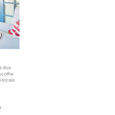
ns dos
scolha
 locais
a.