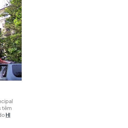
ncipal
s têm
 do
HI