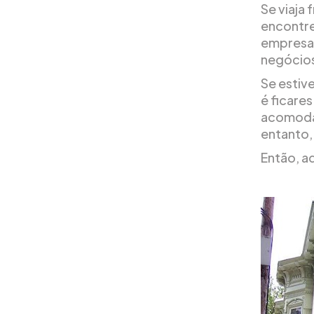
Se viaja
encontre
empresas
negócios
Se estiv
é ficare
acomodaç
entanto, 
Então, a