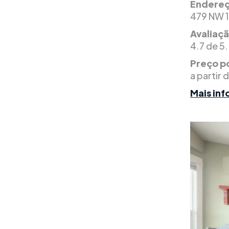
Endereç
479 NW 1
Avaliaç
4.7 de 5.
Preço po
a partir 
Mais in