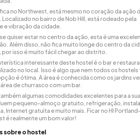
ada.
ica no Northwest, está mesmo no coração da ação 
 Localizado no bairro de Nob Hill, está rodeado pela
e e vibração da cidade.
 se quiser estar no centro da ação, esta é uma excele
ção. Além disso, não fica muito longe do centro da ci
 por isso é muito fácil chegar ao distrito.
terística interessante deste hostel é o bar e restaur
lizado no local. Isso é algo que nem todos os hostels
opção é ótima. A área é conhecida como os jardins ve
área de churrasco com um bar.
também algumas comodidades excelentes para a sua
cluem pequeno-almoço gratuito, refrigeração, instal
a, Internet gratuita e muito mais. Ficar no HI Portland
t é realmente um bom valor!
s sobre o hostel