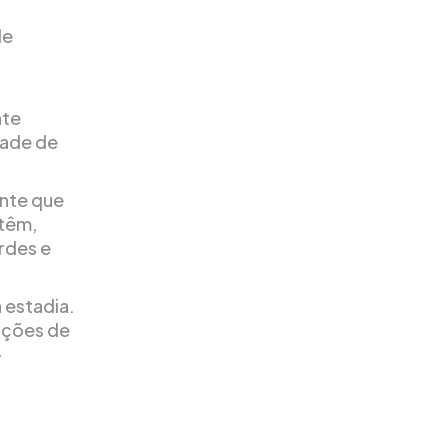
de
nte
dade de
ante que
 têm,
rdes e
 estadia.
ações de
-