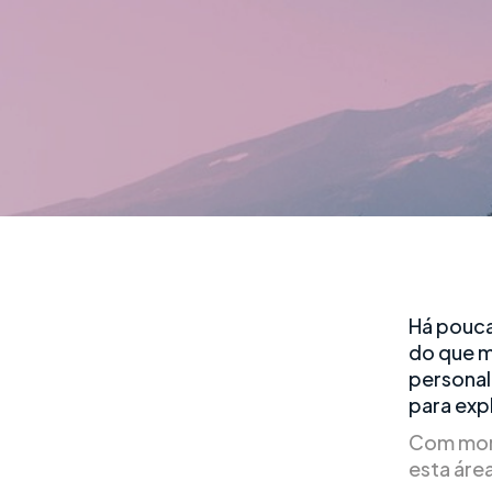
Há pouca
do que m
personal
para exp
Com mont
esta área