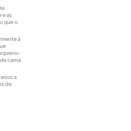
te
 e as
o que o
almente à
que
pequeno-
 de cama
cesso a
os de