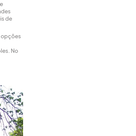
se
andes
is de
s opções
les. No