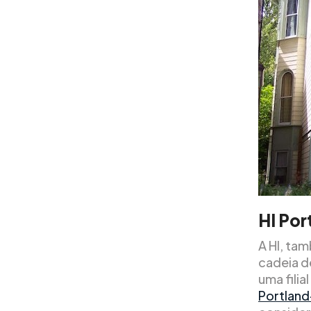
HI Po
A HI, ta
cadeia d
uma fili
Portlan