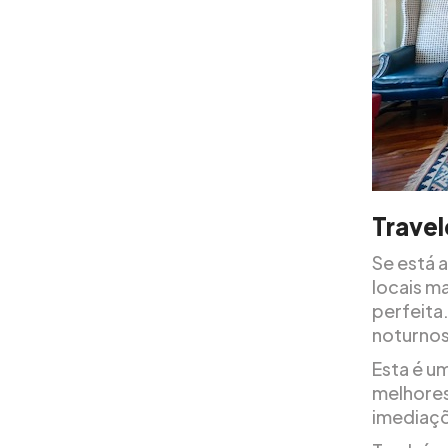
Travel
Se está a
locais m
perfeita.
noturnos
Esta é u
melhores
imediaçõ