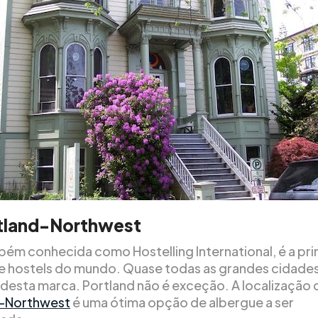
rtland-Northwest
mbém conhecida como Hostelling International, é a pri
e hostels do mundo. Quase todas as grandes cidade
al desta marca. Portland não é exceção. A localização
d-Northwest
é uma ótima opção de albergue a ser