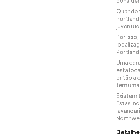
consider
Quando f
Portland.
juventud
Por isso,
localiza
Portland,
Uma cara
está loca
então a 
tem uma 
Existem 
Estas in
lavandari
Northwes
Detalhe