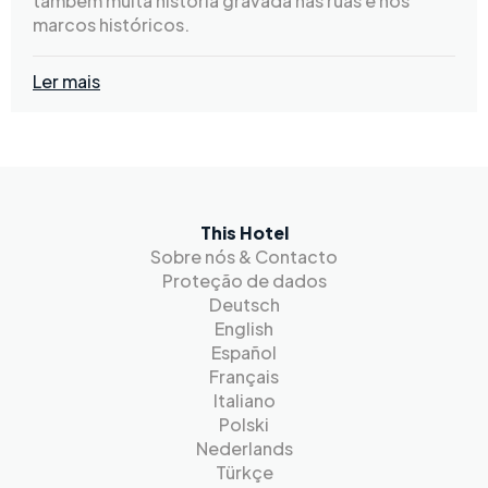
também muita história gravada nas ruas e nos
marcos históricos.
Ler mais
This Hotel
Sobre nós & Contacto
Proteção de dados
Deutsch
English
Español
Français
Italiano
Polski
Nederlands
Türkçe