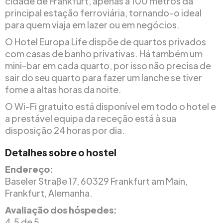
cidade de Frankfurt, apenas a 100 metros da
principal estação ferroviária, tornando-o ideal
para quem viaja em lazer ou em negócios.
O Hotel Europa Life dispõe de quartos privados
com casas de banho privativas. Há também um
mini-bar em cada quarto, por isso não precisa de
sair do seu quarto para fazer um lanche se tiver
fome a altas horas da noite.
O Wi-Fi gratuito está disponível em todo o hotel e
a prestável equipa da receção está à sua
disposição 24 horas por dia.
Detalhes sobre o hostel
Endereço:
Baseler Straße 17, 60329 Frankfurt am Main,
Frankfurt, Alemanha.
Avaliação dos hóspedes:
4.5 de 5.