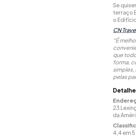
Se quiser
terraço 
o Edifíci
CN Travel
“É melho
convenie
que todo
forma, c
simples,
pelas pa
Detalhe
Endereç
23 Lexin
da Améri
Classif
4,4 em 5