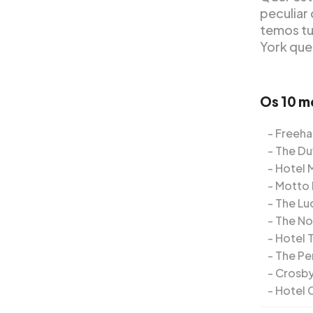
peculiar
temos tu
York que
Os 10 m
Freeha
The Du
Hotel 
Motto 
The Lu
The No
Hotel 
The Pe
Crosby
Hotel 