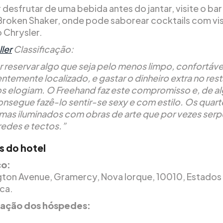
 desfrutar de uma bebida antes do jantar, visite o bar
Broken Shaker, onde pode saborear cocktails com vis
o Chrysler.
ler
Classificação:
r reservar algo que seja pelo menos limpo, confortáve
ntemente localizado, e gastar o dinheiro extra no res
s elogiam. O Freehand faz este compromisso e, de a
onsegue fazê-lo sentir-se sexy e com estilo. Os quart
 mas iluminados com obras de arte que por vezes ser
redes e tectos.”
s do hotel
o:
gton Avenue, Gramercy, Nova Iorque, 10010, Estados
ca.
icação dos hóspedes: