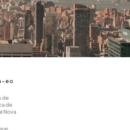
 – e o
s de
ca de
de Nova
ique