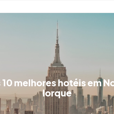
 10 melhores hotéis em N
Iorque