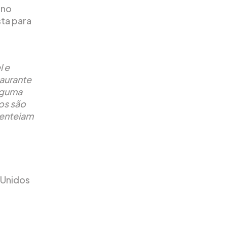
 no
ta para
l e
taurante
lguma
os são
penteiam
 Unidos