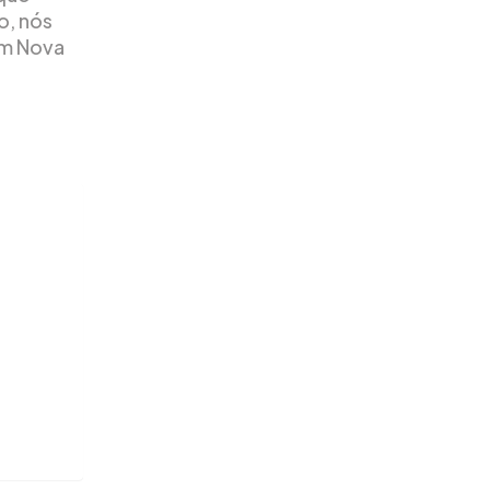
o, nós
em Nova