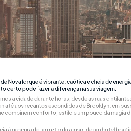
de Nova Iorque é vibrante, caótica e cheia de energia
to certo pode fazer a diferença na sua viagem.
mos a cidade durante horas, desde as ruas cintilante
n até aos recantos escondidos de Brooklyn, em bus
ue combinem conforto, estilo e um pouco da magia 
eja à procura de um retiro luxuoso, de um hotel bout