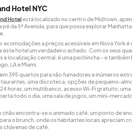
and Hotel NYC
nd Hotel
está localizado no centro de Midtown, apen
a pé da 5ª Avenida, para que possa explorar Manhatt
e.
r acomodações a preços acessíveis em Nova York é di
a este hotel um verdadeiro achado. Com os seus qua
s e localização central, é uma pechincha – e também 
go, LA e Miami.
tem 395 quartos para não fumadores e inúmeros extr
staurantes, uma discoteca, opções de pequeno-alm
24 horas, um multibanco, acesso Wi-Fi gratuito, uma 
aberta todo o dia, uma sala de jogos, um mini-mercad
o chão encontra-se o animado café, um ponto de en
 para o brunch, onde os habitantes locais apreciam cr
s chávenas de café.