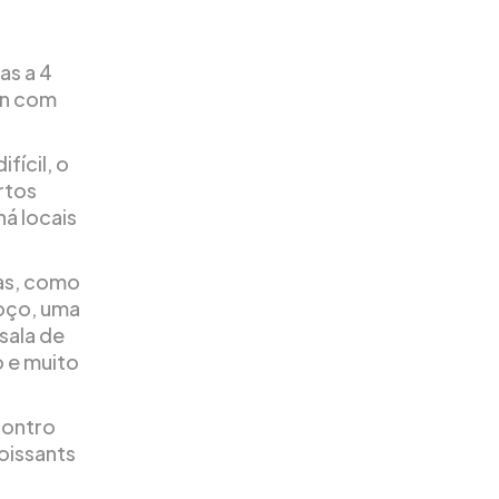
as a 4
an com
fícil, o
rtos
há locais
as, como
oço, uma
sala de
o e muito
contro
oissants