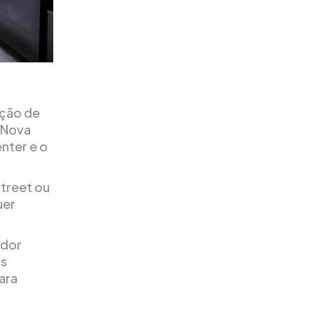
ação de
e Nova
nter e o
Street ou
uer
edor
as
ara