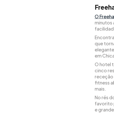
Freeh
O Freeha
minutos 
facilidad
Encontra
que torn
elegante
em Chica
O hotel 
cinco re
receção 
fitness 
mais.
No rés d
favorito
e grande