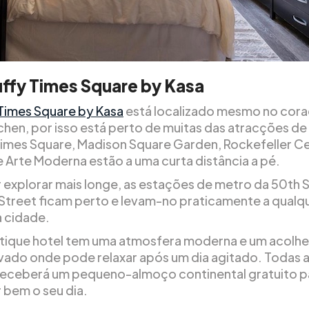
ffy Times Square by Kasa
Times Square by Kasa
está localizado mesmo no cor
itchen, por isso está perto de muitas das atracções d
Times Square, Madison Square Garden, Rockefeller Ce
 Arte Moderna estão a uma curta distância a pé.
r explorar mais longe, as estações de metro da 50th 
Street ficam perto e levam-no praticamente a qualq
 cidade.
tique hotel tem uma atmosfera moderna e um acolh
ivado onde pode relaxar após um dia agitado. Todas 
eceberá um pequeno-almoço continental gratuito p
bem o seu dia.