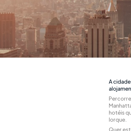
A cidade 
alojamen
Percorre
Manhatta
hotéis q
Iorque.
Quer est