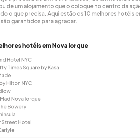
 ou de um alojamento que o coloque no centro da açã
do o que precisa. Aqui estão os 10 melhores hotéis 
 são garantidos para agradar.
elhores hotéis em Nova Iorque
nd Hotel NYC
ffy Times Square by Kasa
Made
by Hilton NYC
dlow
Mad Nova Iorque
The Bowery
ninsula
 Street Hotel
Carlyle