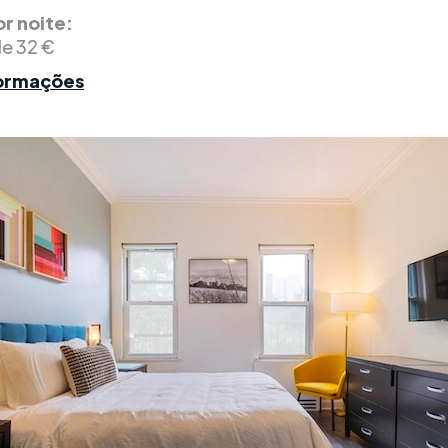
r noite:
de 32 €
formações