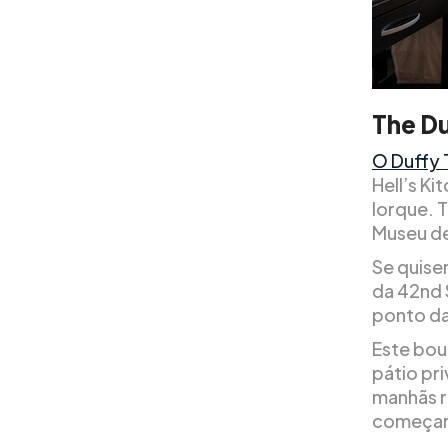
The Du
O Duffy 
Hell’s K
Iorque. 
Museu de
Se quise
da 42nd 
ponto da
Este bou
pátio pr
manhãs r
começar 